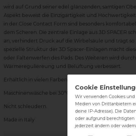
wird auf Grund seiner edel glänzenden, samtigen Ober
Aspekt beweist die Einzigartigkeit und Hochwertigkeit
in der Close Contact Form sind besonders komfortabel
dem Scheren. Die zentrale Einlage aus 3D SPACER sc
an, verhindert Druck auf die Wirbelsäule und trägt so 
spezielle Struktur der 3D Spacer-Einlagen macht dies
oder Faltenwerfen des Pads. Des Weiteren wird durch 
Wärmereguliereung und Belüftung verbessert.
Erhältlich in vielen Farben und Kombinationen.
Maschinenwäsche bei 30°C mit Feinwaschmittel.
Wir verwenden Cookies und ä
Medien von Drittanbietern e
Nicht schleudern.
deine IP-Adresse). Die Date
oder aufgrund berechtigten
Made in Italy
jederzeit ändern oder widerr