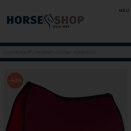
NEU
-40%