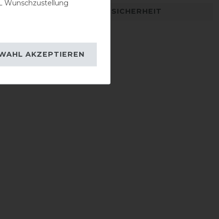
 Wunschzustellung
DETAILS ZUR PRODUKTSICHERHEIT
WAHL AKZEPTIEREN