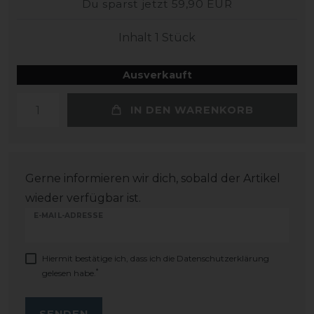
Du sparst jetzt 59,90 EUR
Inhalt
1
Stück
Ausverkauft
IN DEN WARENKORB
Gerne informieren wir dich, sobald der Artikel
wieder verfügbar ist.
E-MAIL-ADRESSE
Hiermit bestätige ich, dass ich die
Daten­schutz­erklärung
*
gelesen habe.
SENDEN