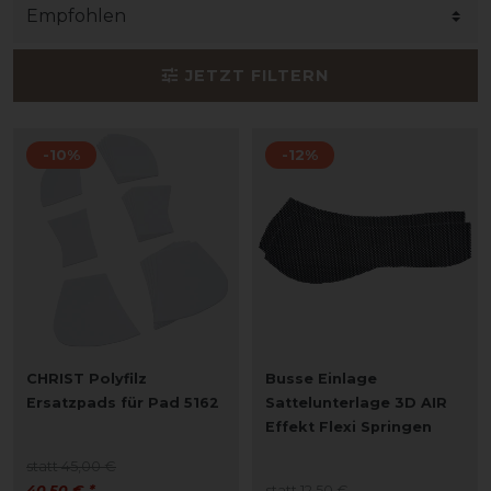
JETZT FILTERN
-10%
-12%
CHRIST Polyfilz
Busse Einlage
Ersatzpads für Pad 5162
Sattelunterlage 3D AIR
Effekt Flexi Springen
statt 45,00 €
40,50 € *
statt 12,50 €