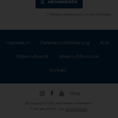
ABONNIEREN
** Hierbei handelt es sich um ein Pflichtfeld.
Impressum
Daten­schutz­erklärung
AGB
Widerrufs­recht
Widerrufs­formular
Kontakt
Blog
© Copyright 2026 | Alle Rechte vorbehalten.
* inkl. ges. MwSt. zzgl.
Versandkosten