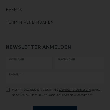
EVENTS
TERMIN VEREINBAREN
NEWSLETTER ANMELDEN
VORNAME
NACHNAME
Newsletter
E-MAIL **
Honig
Hiermit bestätige ich, dass ich die
Daten­schutz­erklärung
gelesen
habe. Meine Einwilligung kann ich jederzeit widerrufen.**