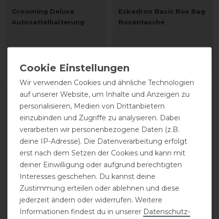
Grooming Deluxe
Eskadron Basic Box Bag
Autosattelhalterung
Boxentasche
34,99 € *
69,95 € *
ARTIKEL MERKEN
ARTIKEL MERKEN
Wir verwenden Cookies und ähnliche Technologien
auf unserer Website, um Inhalte und Anzeigen zu
personalisieren, Medien von Drittanbietern
einzubinden und Zugriffe zu analysieren. Dabei
verarbeiten wir personenbezogene Daten (z.B.
deine IP-Adresse). Die Datenverarbeitung erfolgt
erst nach dem Setzen der Cookies und kann mit
deiner Einwilligung oder aufgrund berechtigten
Interesses geschehen. Du kannst deine
Zustimmung erteilen oder ablehnen und diese
QHP Aufhängeriemen
Waldhausen Gabel für
jederzeit ändern oder widerrufen. Weitere
Bolldensammler
Informationen findest du in unserer
Daten­schutz­