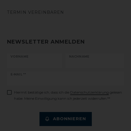
TERMIN VEREINBAREN
NEWSLETTER ANMELDEN
VORNAME
NACHNAME
Newsletter
E-MAIL **
Honig
Hiermit bestätige ich, dass ich die
Daten­schutz­erklärung
gelesen
habe. Meine Einwilligung kann ich jederzeit widerrufen.**
ABONNIEREN