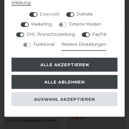
erklärung
.
3,95 € *
14,95 € *
Essenziell
Statistik
ARTIKEL MERKEN
ARTIKEL MERKEN
Marketing
Externe Medien
DHL Wunschzustellung
PayPal
Artikelpaket
Funktional
Weitere Einstellungen
ALLE AKZEPTIEREN
ALLE ABLEHNEN
Kentucky Horsewear
Bizzy Horse Leckstein
AUSWAHL AKZEPTIEREN
Boxenwandvorhang mit
1kg
Boxentürvorhang und
Kopfschutz + GRATIS 40
14,95 € *
Euro Einkaufsgutschein