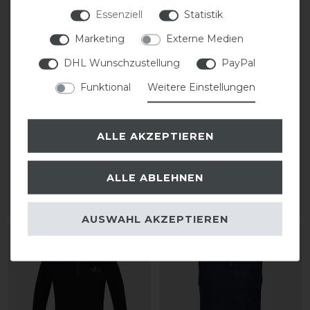
Essenziell
Statistik
Marketing
Externe Medien
DHL Wunschzustellung
PayPal
Funktional
Weitere Einstellungen
Ariat Rion StretchShell
Covalliero Poloshirt
Insulated Jacke Kinder
Damen
ALLE AKZEPTIEREN
statt 85,00 €
29,99 € *
ALLE ABLEHNEN
76,50 € *
ARTIKEL MERKEN
ARTIKEL MERKEN
AUSWAHL AKZEPTIEREN