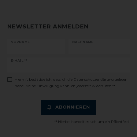
NEWSLETTER ANMELDEN
VORNAME
NACHNAME
Newsletter
E-MAIL **
Honig
Hiermit bestätige ich, dass ich die
Daten­schutz­erklärung
gelesen
habe. Meine Einwilligung kann ich jederzeit widerrufen.**
ABONNIEREN
** Hierbei handelt es sich um ein Pflichtfeld.