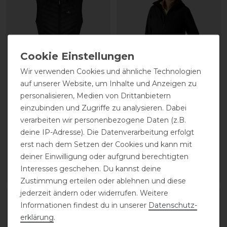
Wir verwenden Cookies und ähnliche Technologien
auf unserer Website, um Inhalte und Anzeigen zu
Kingsland Classic
Ariat Outer Banks
personalisieren, Medien von Drittanbietern
Hybrid-Weste Damen
Insulated wasserfeste
einzubinden und Zugriffe zu analysieren. Dabei
Jacke Damen
verarbeiten wir personenbezogene Daten (z.B.
deine IP-Adresse). Die Datenverarbeitung erfolgt
159,00 € *
statt 240,00 €
erst nach dem Setzen der Cookies und kann mit
216,00 € *
deiner Einwilligung oder aufgrund berechtigten
Interesses geschehen. Du kannst deine
ARTIKEL MERKEN
ARTIKEL MERKEN
Zustimmung erteilen oder ablehnen und diese
jederzeit ändern oder widerrufen. Weitere
-10%
Informationen findest du in unserer
Daten­schutz­
erklärung
.