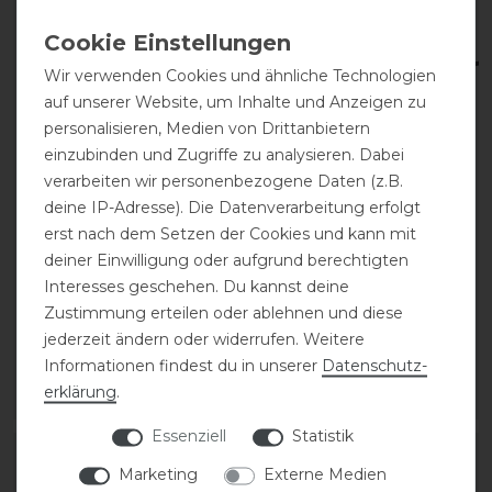
-20%
Wir verwenden Cookies und ähnliche Technologien
auf unserer Website, um Inhalte und Anzeigen zu
personalisieren, Medien von Drittanbietern
einzubinden und Zugriffe zu analysieren. Dabei
verarbeiten wir personenbezogene Daten (z.B.
deine IP-Adresse). Die Datenverarbeitung erfolgt
erst nach dem Setzen der Cookies und kann mit
Waldhausen Springgerte
Fleck Carbon
deiner Einwilligung oder aufgrund berechtigten
Noblesse
Springgerte
Interesses geschehen. Du kannst deine
Zustimmung erteilen oder ablehnen und diese
statt 19,95 €
34,95 € *
jederzeit ändern oder widerrufen. Weitere
15,96 € *
Informationen findest du in unserer
Daten­schutz­
erklärung
.
ARTIKEL MERKEN
ARTIKEL MERKEN
Essenziell
Statistik
Marketing
Externe Medien