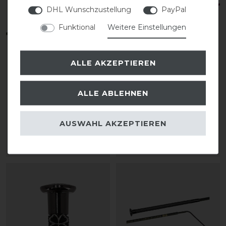
DHL Wunschzustellung
PayPal
Funktional
Weitere Einstellungen
ALLE AKZEPTIEREN
Fleck Pocket Teleskop
Fleck Carbon
ALLE ABLEHNEN
4-fach Touchiergerte
Springgerte
AUSWAHL AKZEPTIEREN
56,95 € *
34,95 € *
ARTIKEL MERKEN
ARTIKEL MERKEN