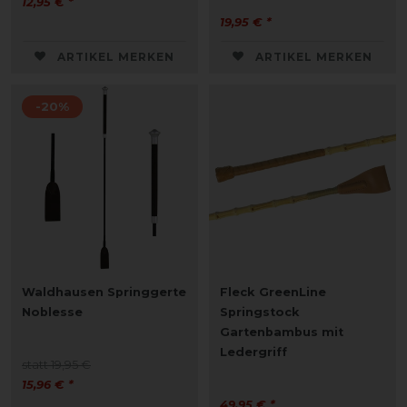
12,95 € *
19,95 € *
ARTIKEL MERKEN
ARTIKEL MERKEN
-20%
Waldhausen Springgerte
Fleck GreenLine
Noblesse
Springstock
Gartenbambus mit
Ledergriff
statt 19,95 €
15,96 € *
49,95 € *