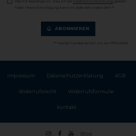
Hiermit bestätige ich, dass ich die
Daten­schutz­erklärung
gelesen
habe. Meine Einwilligung kann ich jederzeit widerrufen.**
ABONNIEREN
** Hierbei handelt es sich um ein Pflichtfeld.
Impressum
Daten­schutz­erklärung
AGB
Widerrufs­recht
Widerrufs­formular
Kontakt
Blog