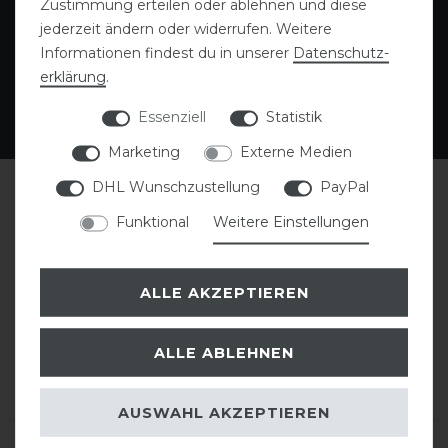
Zustimmung erteilen oder ablehnen und diese
jederzeit ändern oder widerrufen. Weitere
Informationen findest du in unserer
Daten­schutz­
erklärung
.
Deckenwäsche
Blog
Essenziell
Statistik
Marketing
Externe Medien
DHL Wunschzustellung
PayPal
Funktional
Weitere Einstellungen
ALLE AKZEPTIEREN
Kundenmeinungen: Das sagen
ALLE ABLEHNEN
unsere Kunden über uns
AUSWAHL AKZEPTIEREN