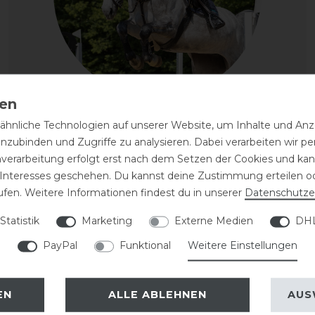
hnliche Technologien auf unserer Website, um Inhalte und Anze
inzubinden und Zugriffe zu analysieren. Dabei verarbeiten wir 
VANESSA STRUBE
nverarbeitung erfolgt erst nach dem Setzen der Cookies und kann
Jahrgang 1995 | Landenhausen, RuF
 Interesses geschehen. Du kannst deine Zustimmung erteilen o
ufen. Weitere Informationen findest du in unserer
Landenhausen e.V., RC Küps e.V.
Daten­schutz­e
Statistik
Marketing
Externe Medien
DHL
Disziplin: Springen
PayPal
Funktional
Weitere Einstellungen
EN
ALLE ABLEHNEN
AUS