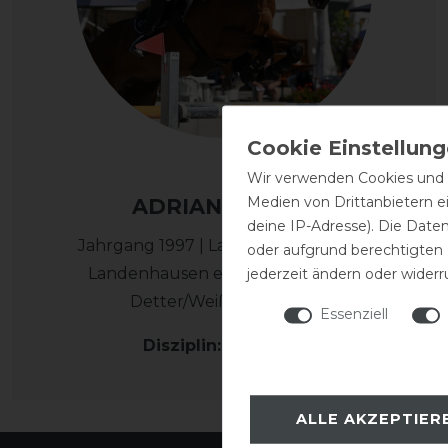
Wir verwenden Cookies und ä
Medien von Drittanbietern e
ADRIAN KELLER
deine IP-Adresse). Die Date
Jahrgang 1997 | Landenhausen, RuF
oder aufgrund berechtigten
Landenhausen e.V., RSG RH Rhön,
jederzeit ändern oder widerr
Detter/Weißenbach e.V.
Essenziell
Disziplin: Springen
ALLE AKZEPTIER