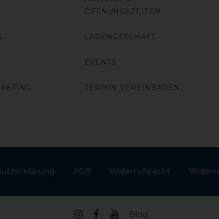
ÖFFNUNGSZEITEN
G
LADENGESCHÄFT
EVENTS
RKETING
TERMIN VEREINBAREN
hutz­erklärung
AGB
Widerrufs­recht
Widerru
Blog