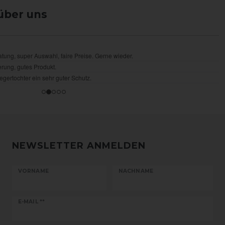
über uns
NEWSLETTER ANMELDEN
VORNAME
NACHNAME
Newsletter
E-MAIL **
Honig