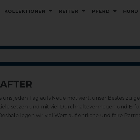
KOLLEKTIONEN
REITER
PFERD
HUN
AFTER
was uns jeden Tag aufs Neue motiviert, unser Bestes zu 
he Ziele setzen und mit viel Durchhaltevermögen und Erfol
 Deshalb legen wir viel Wert auf ehrliche und faire Part