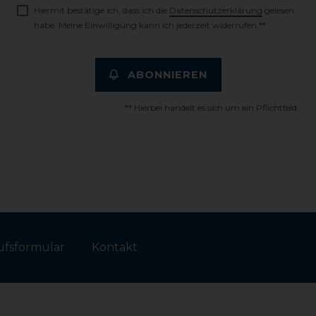
Hiermit bestätige ich, dass ich die
Daten­schutz­erklärung
gelesen
habe. Meine Einwilligung kann ich jederzeit widerrufen.**
ABONNIEREN
** Hierbei handelt es sich um ein Pflichtfeld.
fs­formular
Kontakt