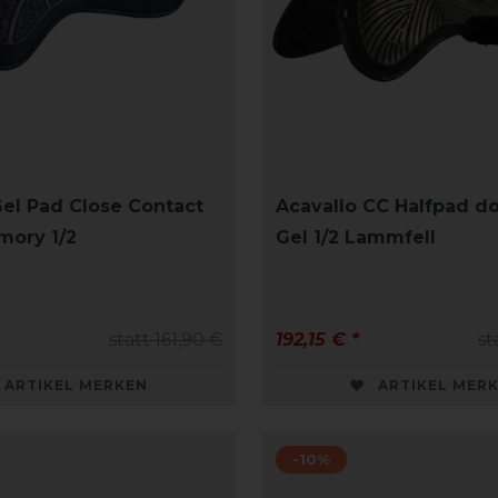
Gel Pad Close Contact
Acavallo CC Halfpad do
mory 1/2
Gel 1/2 Lammfell
statt 161,90 €
192,15 € *
st
ARTIKEL MERKEN
ARTIKEL MER
-10%