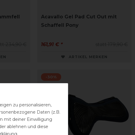
Lammfell
Acavallo Gel Pad Cut Out mit
Schaffell Pony
att 234,90 €
161,91 € *
statt 179,90 €
KEN
ARTIKEL MERKEN
-30%
igen zu personalisieren,
personenbezogene Daten (z.B.
 mit deiner Einwilligung
der ablehnen und diese
rklärung
.