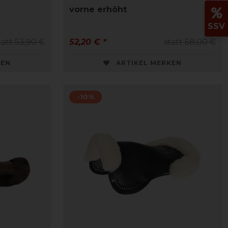
vorne erhöht
SSV
tatt 53,90 €
52,20 € *
statt 58,00 €
KEN
ARTIKEL MERKEN
-10%