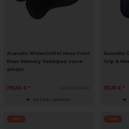
Acavallo Widerristfrei Hexa Front
Acavallo 
Riser Memory Sattelpad vorne
Grip & Me
erhöht
170,55 € *
statt 189,50 €
113,33 € *
ARTIKEL MERKEN
-10%
-10%