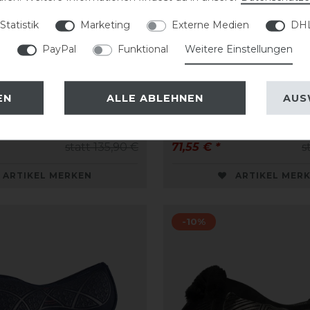
Statistik
Marketing
Externe Medien
DHL
PayPal
Funktional
Weitere Einstellungen
Therapeutic Gel Pad
Acavallo Respira Air Re
EN
ALLE ABLEHNEN
AUS
Just Gel
Gel Front Riser
statt 135,90 €
71,55 € *
s
ARTIKEL MERKEN
ARTIKEL MER
-10%