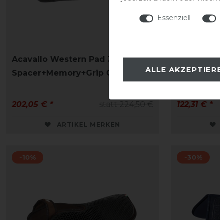
Essenziell
Acavallo Western Pad 3D
Acavallo 
ALLE AKZEPTIER
Spacer+Memory+Grip Gel
Eco-Wool 
202,05 € *
statt 224,50 €
122,31 € *
ARTIKEL MERKEN
-10%
-30%