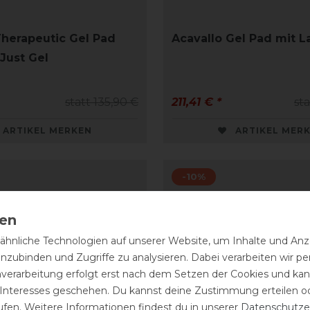
Therapeutic Gel Pad
Acavallo Gel Pad mit 
Just Gel
statt 135,90 €
211,41 € *
st
ARTIKEL MERKEN
ARTIKEL MER
-10%
hnliche Technologien auf unserer Website, um Inhalte und Anze
inzubinden und Zugriffe zu analysieren. Dabei verarbeiten wir 
nverarbeitung erfolgt erst nach dem Setzen der Cookies und kann
 Interesses geschehen. Du kannst deine Zustimmung erteilen o
ufen. Weitere Informationen findest du in unserer
Daten­schutz­e