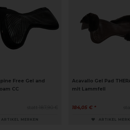
Spine Free Gel and
Acavallo Gel Pad THE
oam CC
mit Lammfell
statt 187,90 €
184,05 € *
st
ARTIKEL MERKEN
ARTIKEL MER