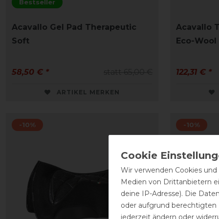
Bestseller
Acavallo Gel Pad Therapeutic
Acavallo 
Soft
Eco-Wool 
58,50 € *
statt 65,00 €
122,31 € *
ARTIKEL MERKEN
-10%
-10%
Wir verwenden Cookies und ä
Medien von Drittanbietern e
deine IP-Adresse). Die Date
oder aufgrund berechtigten
jederzeit ändern oder widerr