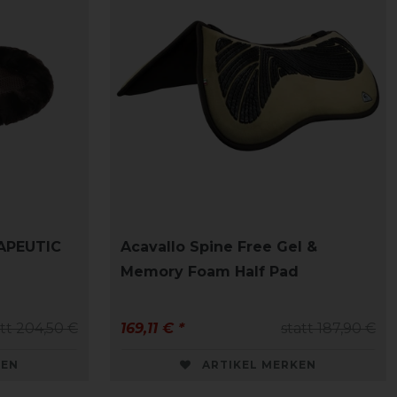
RAPEUTIC
Acavallo Spine Free Gel &
Memory Foam Half Pad
att 204,50 €
169,11 € *
statt 187,90 €
KEN
ARTIKEL MERKEN