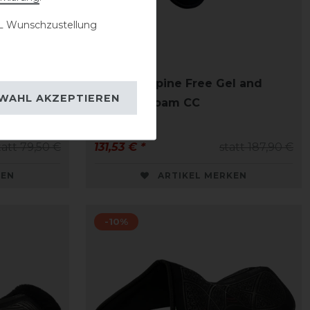
 Wunschzustellung
lease Soft
Acavallo Spine Free Gel and
WAHL AKZEPTIEREN
Memory Foam CC
tatt 79,50 €
131,53 € *
statt 187,90 €
KEN
ARTIKEL MERKEN
-10%