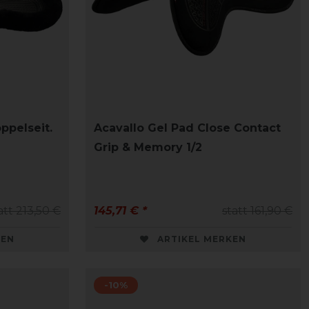
ppelseit.
Acavallo Gel Pad Close Contact
Grip & Memory 1/2
att 213,50 €
145,71 € *
statt 161,90 €
KEN
ARTIKEL MERKEN
-10%