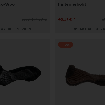
co-Wool
hinten erhöht
statt 144,50 €
48,51 € *
s
ARTIKEL MERKEN
ARTIKEL MER
-10%