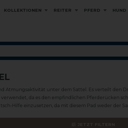
KOLLEKTIONEN
REITER
PFERD
HUN
EL
d Atmungsaktivität unter dem Sattel. Es
verteilt den D
 verwendet, da es den empfindlichen Pferderücken s
-Rutsch-Hilfe einzusetzen, da mit diesem Pad weder der S
JETZT FILTERN