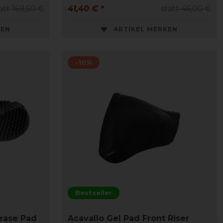
att 169,50 €
41,40 € *
statt 46,00 €
KEN
ARTIKEL MERKEN
-10%
Bestseller
lease Pad
Acavallo Gel Pad Front Riser