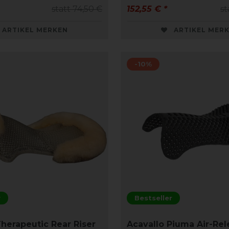
statt 74,50 €
152,55 € *
st
ARTIKEL MERKEN
ARTIKEL MER
-10%
r
Bestseller
Therapeutic Rear Riser
Acavallo Piuma Air-Re