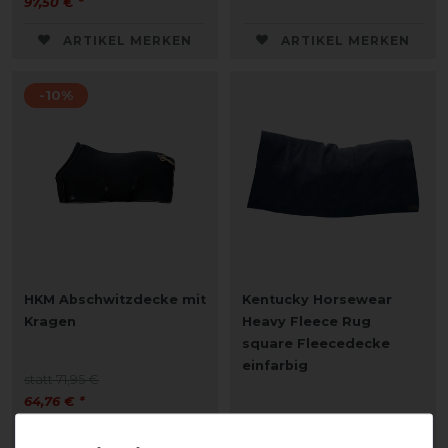
97,50 € *
ARTIKEL MERKEN
ARTIKEL MERKEN
-10%
HKM Abschwitzdecke mit
Kentucky Horsewear
Kragen
Heavy Fleece Rug
square Fleecedecke
einfarbig
statt 71,95 €
64,76 € *
134,99 € *