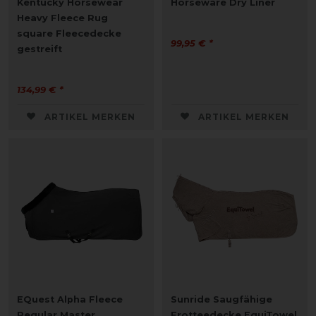
Kentucky Horsewear
Horseware Dry Liner
Heavy Fleece Rug
square Fleecedecke
99,95 € *
gestreift
134,99 € *
ARTIKEL MERKEN
ARTIKEL MERKEN
EQuest Alpha Fleece
Sunride Saugfähige
Regular Master
Frotteedecke EquiTowel