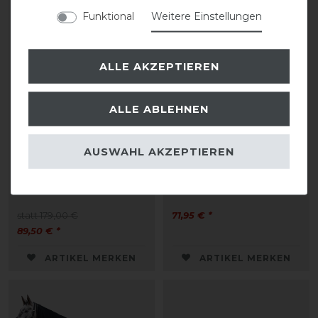
-50%
Funktional
Weitere Einstellungen
ALLE AKZEPTIEREN
ALLE ABLEHNEN
AUSWAHL AKZEPTIEREN
Kingsland KLNelly
HKM Abschwitzdecke mit
Kühldecke
Kragen
statt 179,00 €
71,95 € *
89,50 € *
ARTIKEL MERKEN
ARTIKEL MERKEN