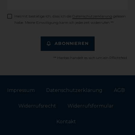
Honig
Hiermit bestätige ich, dass ich die
Daten­schutz­erklärung
gelesen
habe. Meine Einwilligung kann ich jederzeit widerrufen.**
ABONNIEREN
** Hierbei handelt es sich um ein Pflichtfeld.
Impressum
Daten­schutz­erklärung
AGB
Widerrufs­recht
Widerrufs­formular
Kontakt