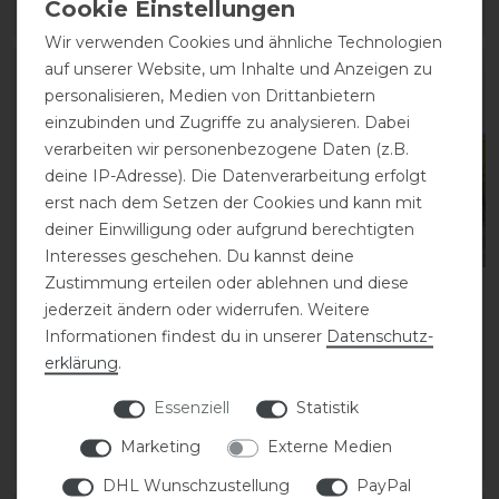
ARTIKEL MERKEN
ARTIKEL MERKEN
Wir verwenden Cookies und ähnliche Technologien
auf unserer Website, um Inhalte und Anzeigen zu
personalisieren, Medien von Drittanbietern
einzubinden und Zugriffe zu analysieren. Dabei
verarbeiten wir personenbezogene Daten (z.B.
deine IP-Adresse). Die Datenverarbeitung erfolgt
erst nach dem Setzen der Cookies und kann mit
deiner Einwilligung oder aufgrund berechtigten
Interesses geschehen. Du kannst deine
Zustimmung erteilen oder ablehnen und diese
Kentucky Horsewear
QHP Fleecedecke Shet
jederzeit ändern oder widerrufen. Weitere
Cooler Fleece Rug
mit Hals
Informationen findest du in unserer
Daten­schutz­
Abschwitzdecke
erklärung
.
32,95 € *
Essenziell
Statistik
109,99 € *
Marketing
Externe Medien
ARTIKEL MERKEN
ARTIKEL MERKEN
DHL Wunschzustellung
PayPal