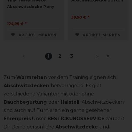
Tiny Heavy Fleece
Abschwitzdecke Boston
Abschwitzdecke Pony
59,90 € *
124,99 € *
ARTIKEL MERKEN
ARTIKEL MERKEN
1
2
3
Zum
Warmreiten
vor dem Training eignen sich
Abschwitzdecken
hervorragend. Es gibt
verschiedene Varianten mit oder ohne
Bauchbegurtung
oder
Halsteil
. Abschwitzdecken
sind auch auf Turnieren ein gerne gesehener
Ehrenpreis
.Unser
BESTICKUNGSSERVICE
zaubert
Dir Deine persönliche
Abschwitzdecke
und