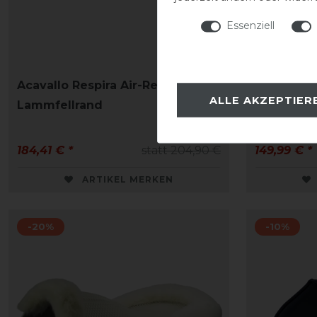
Essenziell
Acavallo Respira Air-Release
Kentucky
ALLE AKZEPTIER
Lammfellrand
Anatomic 
184,41 € *
statt 204,90 €
149,99 € *
ARTIKEL MERKEN
-20%
-10%