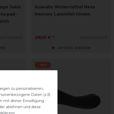
lage Sakis
Acavallo Widerristfrei Hexa
kturpad -
Memory Lammfell hinten
lich
att 119,00 €
218,61 € *
statt 242,90 €
KEN
ARTIKEL MERKEN
-10%
igen zu personalisieren,
personenbezogene Daten (z.B.
 mit deiner Einwilligung
der ablehnen und diese
rklärung
.