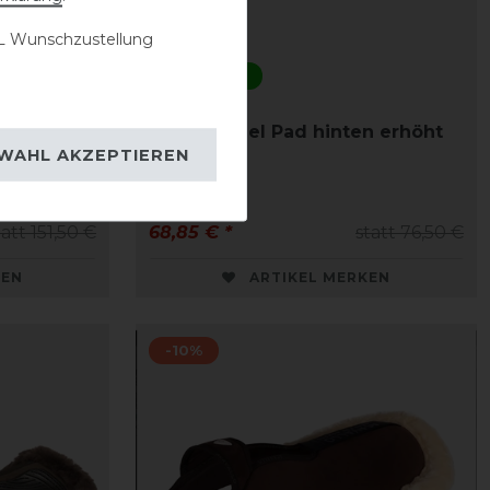
 Wunschzustellung
Bestseller
 Half Pad
Acavallo Gel Pad hinten erhöht
WAHL AKZEPTIEREN
tatt 151,50 €
68,85 € *
statt 76,50 €
KEN
ARTIKEL MERKEN
-10%