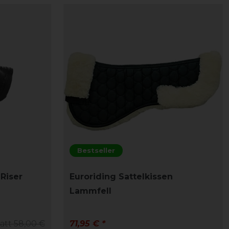
Bestseller
 Riser
Euroriding Sattelkissen
Lammfell
tatt 58,00 €
71,95 € *