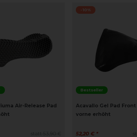
-10%
r
Bestseller
Piuma Air-Release Pad
Acavallo Gel Pad Front
höht
vorne erhöht
statt 53,90 €
52,20 € *
s