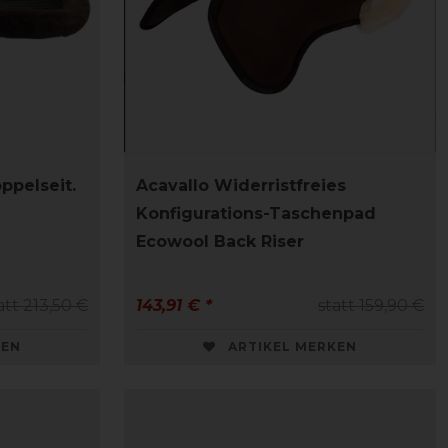
ppelseit.
Acavallo Widerristfreies
Konfigurations-Taschenpad
Ecowool Back Riser
att 213,50 €
143,91 € *
statt 159,90 €
KEN
ARTIKEL MERKEN