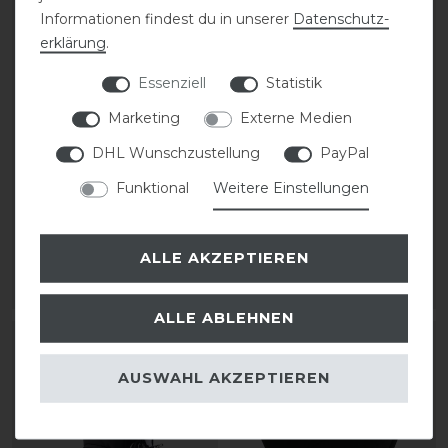
Informationen findest du in unserer
Daten­schutz­
erklärung
.
Essenziell
Statistik
Marketing
Externe Medien
DHL Wunschzustellung
PayPal
Samshield Liner Shadow
Covalliero Helmkoffer
Funktional
Weitere Einstellungen
2.0
32,99 € *
34,00 € *
ALLE AKZEPTIEREN
ARTIKEL MERKEN
ARTIKEL MERKEN
ALLE ABLEHNEN
-10%
AUSWAHL AKZEPTIEREN