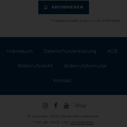
ABONNIEREN
** Hierbei handelt es sich um ein Pflichtfeld.
Impressum
Daten­schutz­erklärung
AGB
Widerrufs­recht
Widerrufs­formular
Kontakt
Blog
© Copyright 2026 | Alle Rechte vorbehalten.
* inkl. ges. MwSt. zzgl.
Versandkosten