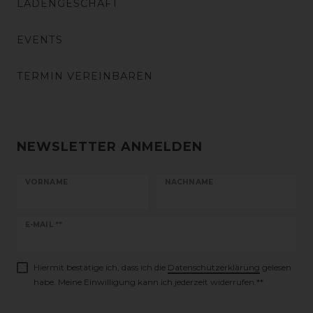
LADENGESCHÄFT
EVENTS
TERMIN VEREINBAREN
NEWSLETTER ANMELDEN
VORNAME
NACHNAME
Newsletter
E-MAIL **
Honig
Hiermit bestätige ich, dass ich die
Daten­schutz­erklärung
gelesen
habe. Meine Einwilligung kann ich jederzeit widerrufen.**