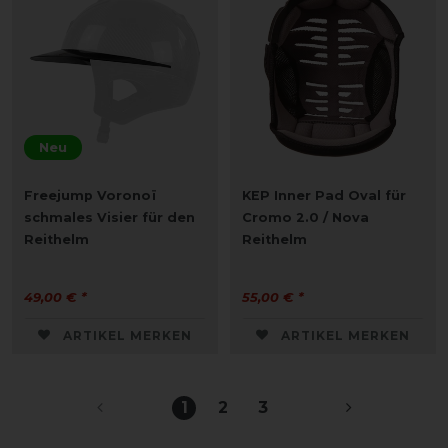
Neu
Freejump Voronoï
KEP Inner Pad Oval für
schmales Visier für den
Cromo 2.0 / Nova
Reithelm
Reithelm
49,00 € *
55,00 € *
ARTIKEL MERKEN
ARTIKEL MERKEN
1
2
3