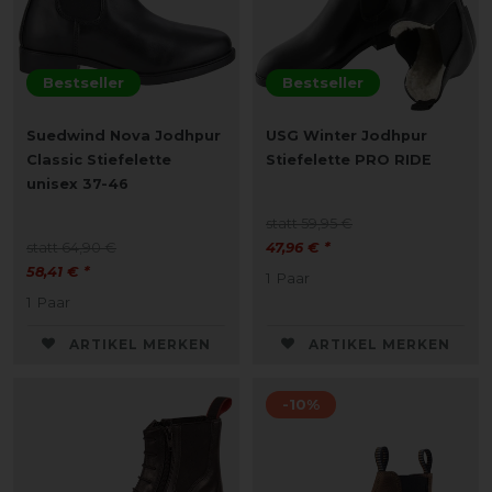
Bestseller
Bestseller
Suedwind Nova Jodhpur
USG Winter Jodhpur
Classic Stiefelette
Stiefelette PRO RIDE
unisex 37-46
statt 59,95 €
statt 64,90 €
47,96 € *
58,41 € *
1
Paar
1
Paar
ARTIKEL MERKEN
ARTIKEL MERKEN
-10%