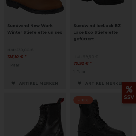
Suedwind New Work
Suedwind IceLock BZ
Winter Stiefelette unisex
Lace Eco Stiefelette
gefüttert
statt 139,00 €
125,10 € *
statt 99,90 €
79,92 € *
1
Paar
1
Paar
ARTIKEL MERKEN
ARTIKEL MERKEN
SSV
-10%