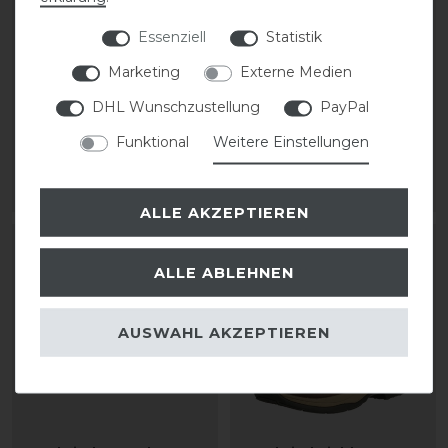
ELT Jodhpurstiefelette
Euroriding Jodhpur
Essenziell
Statistik
Secura
Stiefelette Konik mit
Zehenschutzkappe
Marketing
Externe Medien
DHL Wunschzustellung
PayPal
109,95 € *
94,50 € *
1
Paar
Funktional
Weitere Einstellungen
1
Paar
ARTIKEL MERKEN
ARTIKEL MERKEN
ALLE AKZEPTIEREN
-10%
-20%
ALLE ABLEHNEN
AUSWAHL AKZEPTIEREN