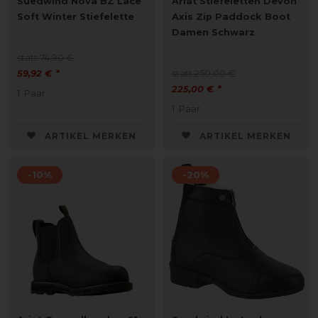
Suedwind Nova BZ Lace
Ariat Stiefeletten Devon
Soft Winter Stiefelette
Axis Zip Paddock Boot
Damen Schwarz
statt 74,90 €
59,92 € *
statt 250,00 €
225,00 € *
1
Paar
1
Paar
ARTIKEL MERKEN
ARTIKEL MERKEN
-10%
-20%