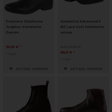
Premiere Oklahoma
Suedwind Advanced II
Jodphur Stiefelette
BZ Lace Soft Stiefelette
Damen
unisex
99,95 € *
statt 99,90 €
89,91 € *
1
Paar
1
Paar
ARTIKEL MERKEN
ARTIKEL MERKEN