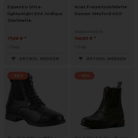
Equestro Ultra-
Ariat Freizeitstiefelette
lightweight EVA Jodhpur
Damen Wexford H2O
Stiefelette
statt 200,00 €
77,00 € *
140,00 € *
1
Paar
1
Paar
ARTIKEL MERKEN
ARTIKEL MERKEN
-20%
-10%