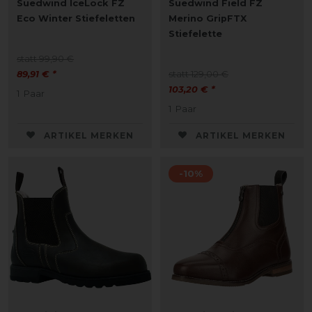
Suedwind IceLock FZ
Suedwind Field FZ
Eco Winter Stiefeletten
Merino GripFTX
Stiefelette
statt 99,90 €
89,91 € *
statt 129,00 €
103,20 € *
1
Paar
1
Paar
ARTIKEL MERKEN
ARTIKEL MERKEN
-10%