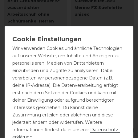
Ariat Groundbreaker 6"
Suedwind IceLock
wasserdichter
Merino FZ Stiefelette
Arbeitsschuh ohne
unisex
Schnürsenkel Herren
statt 159,00 €
statt 190,00 €
127,20 € *
171,00 € *
1
Paar
Wir verwenden Cookies und ähnliche Technologien
1
Paar
auf unserer Website, um Inhalte und Anzeigen zu
personalisieren, Medien von Drittanbietern
ARTIKEL MERKEN
ARTIKEL MERKEN
einzubinden und Zugriffe zu analysieren. Dabei
verarbeiten wir personenbezogene Daten (z.B.
deine IP-Adresse). Die Datenverarbeitung erfolgt
erst nach dem Setzen der Cookies und kann mit
deiner Einwilligung oder aufgrund berechtigten
Interesses geschehen. Du kannst deine
Zustimmung erteilen oder ablehnen und diese
jederzeit ändern oder widerrufen. Weitere
Informationen findest du in unserer
Daten­schutz­
erklärung
.