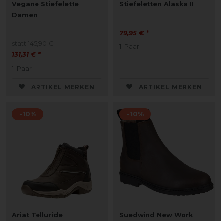
Vegane Stiefelette
Stiefeletten Alaska II
Damen
79,95 € *
statt 145,90 €
1
Paar
131,31 € *
1
Paar
ARTIKEL MERKEN
ARTIKEL MERKEN
-10%
-10%
Ariat Telluride
Suedwind New Work