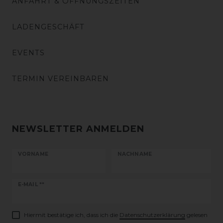
ANFAHRT & ÖFFNUNGSZEITEN
LADENGESCHÄFT
EVENTS
TERMIN VEREINBAREN
NEWSLETTER ANMELDEN
VORNAME
NACHNAME
Newsletter
E-MAIL **
Honig
Hiermit bestätige ich, dass ich die
Daten­schutz­erklärung
gelesen