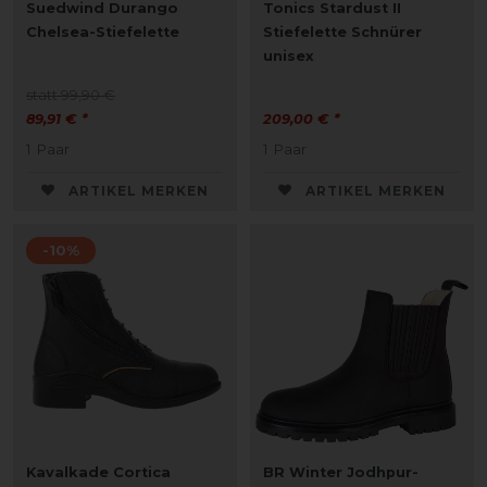
Suedwind Durango
Tonics Stardust II
Chelsea-Stiefelette
Stiefelette Schnürer
unisex
statt 99,90 €
89,91 € *
209,00 € *
1
Paar
1
Paar
ARTIKEL MERKEN
ARTIKEL MERKEN
-10%
Kavalkade Cortica
BR Winter Jodhpur-