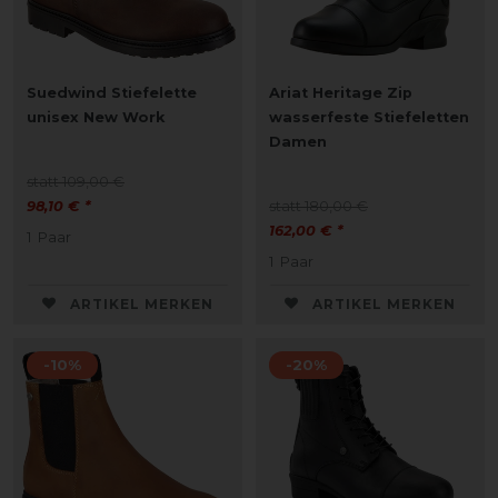
Suedwind Stiefelette
Ariat Heritage Zip
unisex New Work
wasserfeste Stiefeletten
Damen
statt 109,00 €
98,10 € *
statt 180,00 €
162,00 € *
1
Paar
1
Paar
ARTIKEL MERKEN
ARTIKEL MERKEN
-10%
-20%