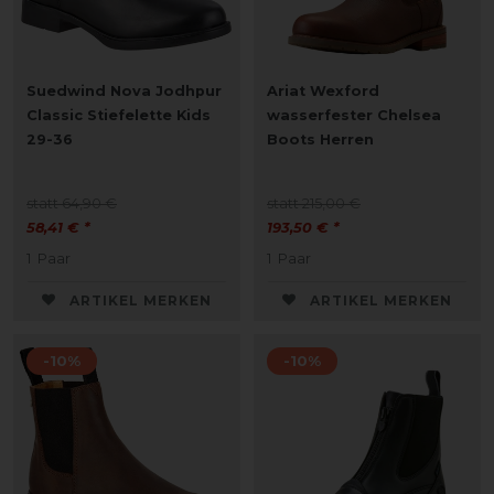
Suedwind Nova Jodhpur
Ariat Wexford
Classic Stiefelette Kids
wasserfester Chelsea
29-36
Boots Herren
statt 64,90 €
statt 215,00 €
58,41 € *
193,50 € *
1
Paar
1
Paar
ARTIKEL MERKEN
ARTIKEL MERKEN
-10%
-10%