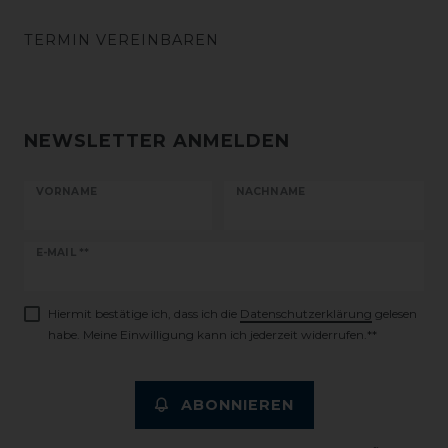
TERMIN VEREINBAREN
NEWSLETTER ANMELDEN
VORNAME
NACHNAME
Newsletter
E-MAIL **
Honig
Hiermit bestätige ich, dass ich die
Daten­schutz­erklärung
gelesen
habe. Meine Einwilligung kann ich jederzeit widerrufen.**
ABONNIEREN