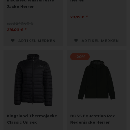
Insulated wasserfeste
Herren
Jacke Herren
79,99 € *
statt 240,00 €
216,00 € *
ARTIKEL MERKEN
ARTIKEL MERKEN
-20%
Kingsland Thermojacke
BOSS Equestrian Rex
Classic Unisex
Regenjacke Herren