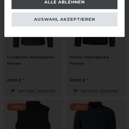
ALLE ABLEHNEN
AUSWAHL AKZEPTIEREN
Covalliero Hybridjacke
Pikeur Hybridjacke
Herren
Herren
69,99 € *
169,95 € *
ARTIKEL MERKEN
ARTIKEL MERKEN
-20%
-25%