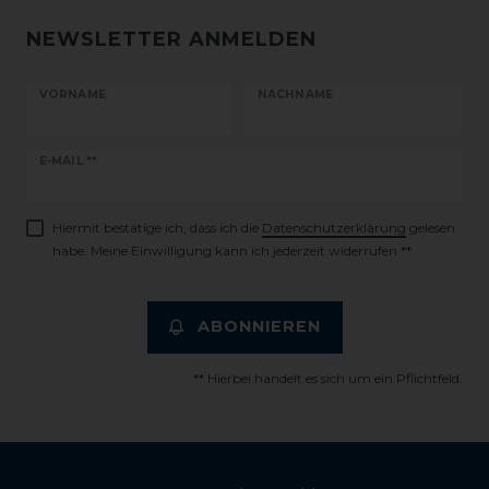
NEWSLETTER ANMELDEN
VORNAME
NACHNAME
Newsletter
E-MAIL **
Honig
Hiermit bestätige ich, dass ich die
Daten­schutz­erklärung
gelesen
habe. Meine Einwilligung kann ich jederzeit widerrufen.**
ABONNIEREN
** Hierbei handelt es sich um ein Pflichtfeld.