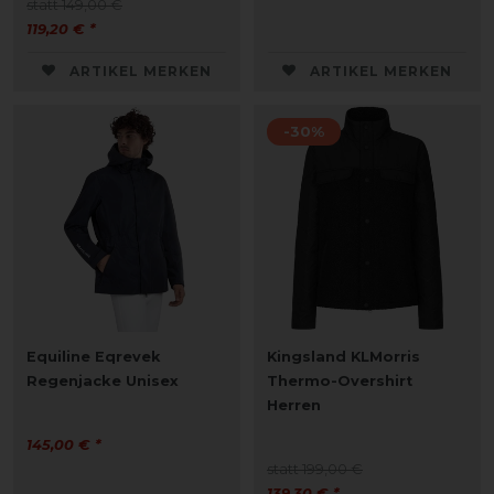
statt 149,00 €
119,20 € *
ARTIKEL MERKEN
ARTIKEL MERKEN
-30%
Equiline Eqrevek
Kingsland KLMorris
Regenjacke Unisex
Thermo-Overshirt
Herren
145,00 € *
statt 199,00 €
139,30 € *