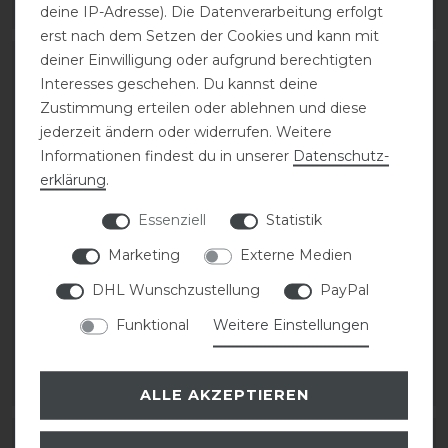
deine IP-Adresse). Die Datenverarbeitung erfolgt
ARTIKEL MERKEN
ARTIKEL MERKEN
erst nach dem Setzen der Cookies und kann mit
deiner Einwilligung oder aufgrund berechtigten
Interesses geschehen. Du kannst deine
Zustimmung erteilen oder ablehnen und diese
jederzeit ändern oder widerrufen. Weitere
Informationen findest du in unserer
Daten­schutz­
erklärung
.
Essenziell
Statistik
Marketing
Externe Medien
Equiline Eqcobrik
Equiline Eqratek
DHL Wunschzustellung
PayPal
Unisex-Bomberjacke
Steppjacke Herren
Funktional
Weitere Einstellungen
119,00 € *
144,00 € *
ARTIKEL MERKEN
ARTIKEL MERKEN
ALLE AKZEPTIEREN