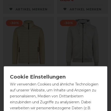
ARTIKEL MERKEN
ARTIKEL MERKEN
-30%
-30%
Pikeur FS26 Hybrid
Pikeur FS26
Jacke the Core Herren
Kapuzenjacke the Core
Wir verwenden Cookies und ähnliche Technologien
Herren
auf unserer Website, um Inhalte und Anzeigen zu
statt 149,95 €
personalisieren, Medien von Drittanbietern
104,97 € *
statt 109,95 €
einzubinden und Zugriffe zu analysieren. Dabei
76,97 € *
verarbeiten wir personenbezogene Daten (z.B.