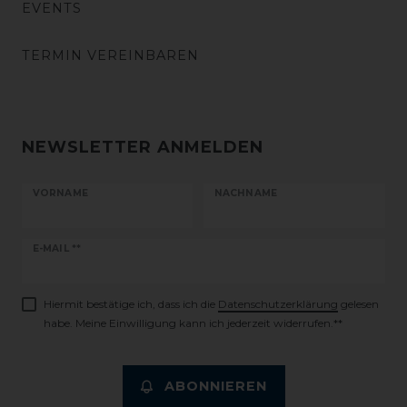
EVENTS
TERMIN VEREINBAREN
NEWSLETTER ANMELDEN
VORNAME
NACHNAME
Newsletter
E-MAIL **
Honig
Hiermit bestätige ich, dass ich die
Daten­schutz­erklärung
gelesen
habe. Meine Einwilligung kann ich jederzeit widerrufen.**
ABONNIEREN