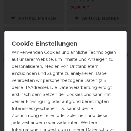
statt 95,00 €
76,00 € *
ARTIKEL MERKEN
ARTIKEL MERKEN
Wir verwenden Cookies und ähnliche Technologien
auf unserer Website, um Inhalte und Anzeigen zu
personalisieren, Medien von Drittanbietern
einzubinden und Zugriffe zu analysieren. Dabei
verarbeiten wir personenbezogene Daten (z.B.
deine IP-Adresse). Die Datenverarbeitung erfolgt
erst nach dem Setzen der Cookies und kann mit
QHP Haar-Knotenband
QHP Haar-Knotenband
Gloss
Gloss
deiner Einwilligung oder aufgrund berechtigten
Interesses geschehen. Du kannst deine
Zustimmung erteilen oder ablehnen und diese
13,50 € *
13,50 € *
jederzeit ändern oder widerrufen. Weitere
ARTIKEL MERKEN
ARTIKEL MERKEN
Informationen findest du in unserer
Daten­schutz­