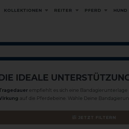
KOLLEKTIONEN
REITER
PFERD
HUN
DIE IDEALE UNTERSTÜTZUNG
 Tragedauer
empfiehlt es sich eine Bandagierunterlag
irkung
auf die Pferdebeine. Wähle Deine Bandagieru
JETZT FILTERN