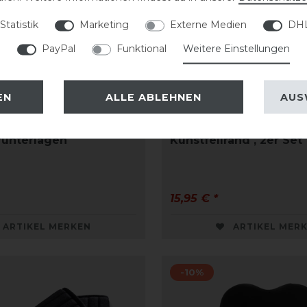
Statistik
Marketing
Externe Medien
DHL
PayPal
Funktional
Weitere Einstellungen
EN
ALLE ABLEHNEN
AUS
rack Scandic PK
USG Bandagierunterla
runterlagen
Kunstfellrand , 2er Set
15,95 € *
ARTIKEL MERKEN
ARTIKEL MER
-10%