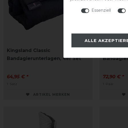
Essenziell
ALLE AKZEPTIER
Kingsland Classic
Back on T
Bandagierunterlagen, 4er Set
Bandagie
64,95 € *
72,90 € *
1
Satz
1
Paar
ARTIKEL MERKEN