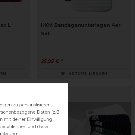
ex L
HKM Bandagenunterlagen 4er
Set
25,95 € *
KEN
ARTIKEL MERKEN
igen zu personalisieren,
personenbezogene Daten (z.B.
 mit deiner Einwilligung
der ablehnen und diese
rklärung
.