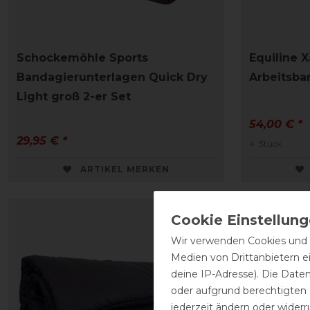
Schockemöhle Sports
Equiline X
Bandagierunterlagen Quick Dry
Arbeitsba
Light groß 2-er Set
54,00 € *
29,95 € *
4
Stück
ARTIKEL MERKEN
Wir verwenden Cookies und ä
Medien von Drittanbietern e
deine IP-Adresse). Die Date
oder aufgrund berechtigten
jederzeit ändern oder widerr