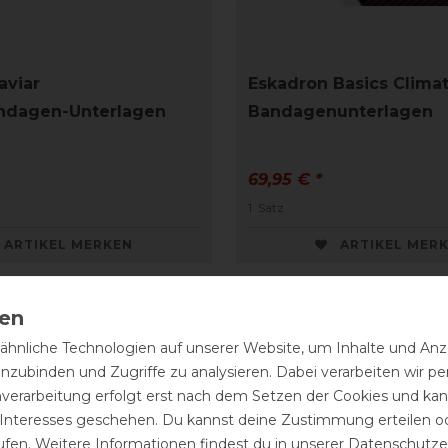
aviar
Eskadron Basics Climat
ndagen-Unterlagen
Bandagenunterlagen
69,95 € *
1
Satz
ARTIKEL MERKEN
ARTIKEL MER
hnliche Technologien auf unserer Website, um Inhalte und Anze
inzubinden und Zugriffe zu analysieren. Dabei verarbeiten wir 
nverarbeitung erfolgt erst nach dem Setzen der Cookies und kann
 Interesses geschehen. Du kannst deine Zustimmung erteilen o
ufen. Weitere Informationen findest du in unserer
Daten­schutz­e