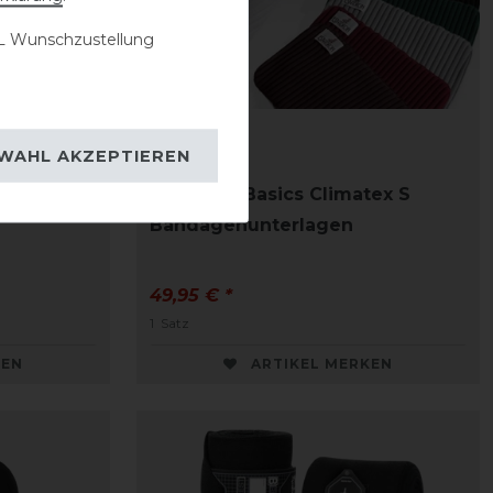
 Wunschzustellung
WAHL AKZEPTIEREN
gen m.
Eskadron Basics Climatex S
Bandagenunterlagen
49,95 € *
1
Satz
KEN
ARTIKEL MERKEN