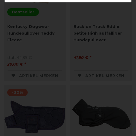
Bestseller
Kentucky Dogwear
Back on Track Eddie
Hundepullover Teddy
petite High auffälliger
Fleece
Hundepullover
statt 44,99 €
41,90 € *
29,00 € *
ARTIKEL MERKEN
ARTIKEL MERKEN
-30%