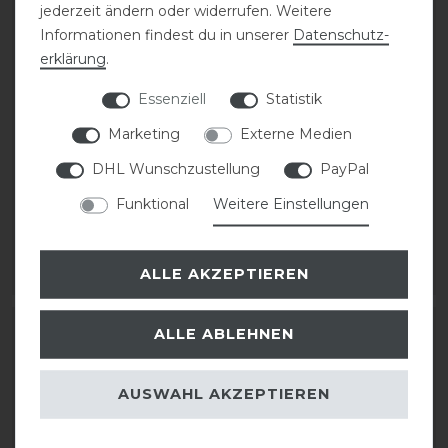
jederzeit ändern oder widerrufen. Weitere
Informationen findest du in unserer
Daten­schutz­
erklärung
.
Essenziell
Statistik
Marketing
Externe Medien
Waldhausen
Kentucky Dogwear
Hundedecke Comfort
Hundemantel 160g
DHL Wunschzustellung
PayPal
Line 200 g
Funktional
Weitere Einstellungen
statt 69,99 €
32,95 € *
55,99 € *
ALLE AKZEPTIEREN
ARTIKEL MERKEN
ARTIKEL MERKEN
-36%
ALLE ABLEHNEN
AUSWAHL AKZEPTIEREN