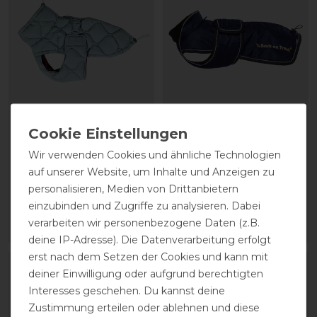
Kentucky Dogwear Dog
Back on Track
Coat Winter Pina
Hundemantel Buddy mit
Wir verwenden Cookies und ähnliche Technologien
langem Rücken
auf unserer Website, um Inhalte und Anzeigen zu
personalisieren, Medien von Drittanbietern
statt 104,99 €
68,00 € *
65,90 € *
einzubinden und Zugriffe zu analysieren. Dabei
verarbeiten wir personenbezogene Daten (z.B.
ARTIKEL MERKEN
ARTIKEL MERKEN
deine IP-Adresse). Die Datenverarbeitung erfolgt
erst nach dem Setzen der Cookies und kann mit
-20%
deiner Einwilligung oder aufgrund berechtigten
Interesses geschehen. Du kannst deine
Zustimmung erteilen oder ablehnen und diese