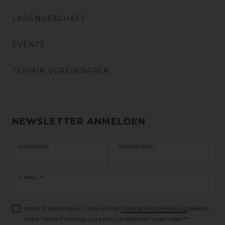
LADENGESCHÄFT
EVENTS
TERMIN VEREINBAREN
NEWSLETTER ANMELDEN
VORNAME
NACHNAME
Newsletter
E-MAIL **
Honig
Hiermit bestätige ich, dass ich die
Daten­schutz­erklärung
gelesen
habe. Meine Einwilligung kann ich jederzeit widerrufen.**