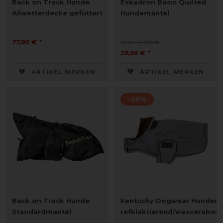
Back on Track Hunde
Eskadron Basic Quilted
Allwetterdecke gefüttert
Hundemantel
77,90 € *
statt 32,95 €
29,66 € *
ARTIKEL MERKEN
ARTIKEL MERKEN
-20%
Back on Track Hunde
Kentucky Dogwear Hundema
Standardmantel
refklektierend/wasserabwe