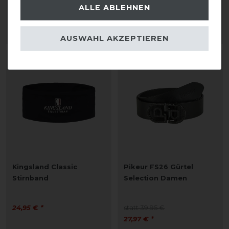
ALLE ABLEHNEN
950,00 € *
ARTIKEL MERKEN
ARTIKEL MERKEN
AUSWAHL AKZEPTIEREN
-30%
Kingsland Classic
Pikeur FS26 Gürtel
Stirnband
Selection Damen
24,95 € *
statt 39,95 €
27,97 € *