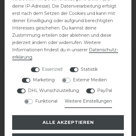
deine IP-Adresse). Die Datenverarbeitung erfolgt
Stretch-Gürtel
erst nach dem Setzen der Cookies und kann mit
129,00 € *
deiner Einwilligung oder aufgrund berechtigten
99,00 € *
Interesses geschehen. Du kannst deine
Zustimmung erteilen oder ablehnen und diese
ARTIKEL MERKEN
ARTIKEL MERKEN
jederzeit ändern oder widerrufen. Weitere
Informationen findest du in unserer
Daten­schutz­
erklärung
.
Essenziell
Statistik
Marketing
Externe Medien
DHL Wunschzustellung
PayPal
Funktional
Weitere Einstellungen
Freejump Voronoi
Covalliero Reithelm Elite
Carbon mit
ALLE AKZEPTIEREN
Schläfenschutz Reithelm
159,00 € *