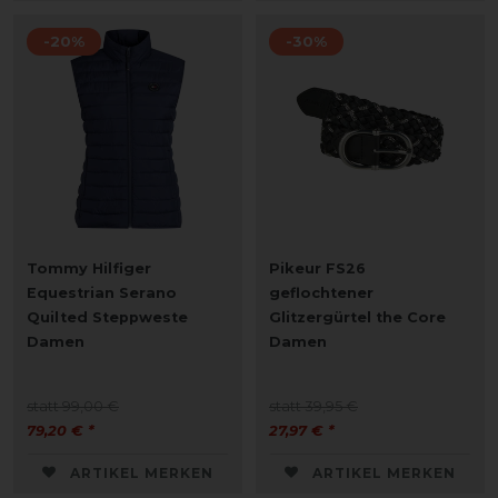
-20%
-30%
Tommy Hilfiger
Pikeur FS26
Equestrian Serano
geflochtener
Quilted Steppweste
Glitzergürtel the Core
Damen
Damen
statt 99,00 €
statt 39,95 €
79,20 € *
27,97 € *
ARTIKEL MERKEN
ARTIKEL MERKEN