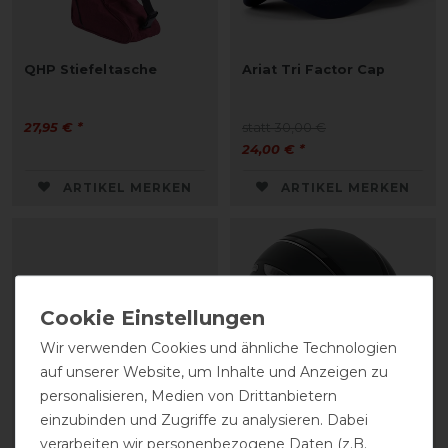
QHP Stiefeltasche
Ariat Tri Factor Cap
27,95 € *
statt 30,00 €
24,00 € *
ARTIKEL MERKEN
ARTIKEL MERKEN
Wir verwenden Cookies und ähnliche Technologien
auf unserer Website, um Inhalte und Anzeigen zu
personalisieren, Medien von Drittanbietern
einzubinden und Zugriffe zu analysieren. Dabei
verarbeiten wir personenbezogene Daten (z.B.
Equiline geflochtener
Covalliero Reithelm Elite