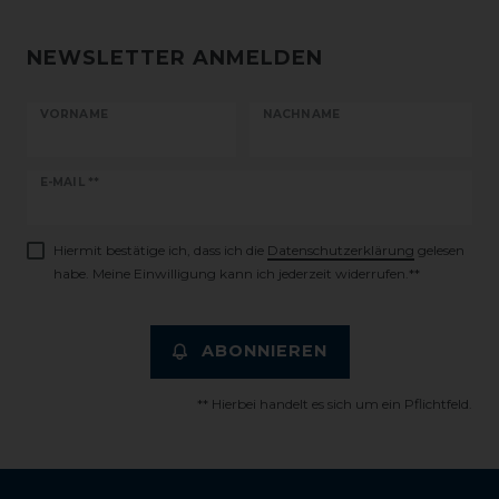
NEWSLETTER ANMELDEN
VORNAME
NACHNAME
Newsletter
E-MAIL **
Honig
Hiermit bestätige ich, dass ich die
Daten­schutz­erklärung
gelesen
habe. Meine Einwilligung kann ich jederzeit widerrufen.**
ABONNIEREN
** Hierbei handelt es sich um ein Pflichtfeld.