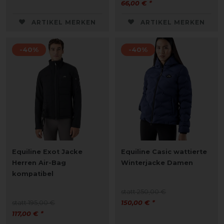
66,00 € *
ARTIKEL MERKEN
ARTIKEL MERKEN
-40%
-40%
Equiline Exot Jacke
Equiline Casic wattierte
Herren Air-Bag
Winterjacke Damen
kompatibel
statt 250,00 €
statt 195,00 €
150,00 € *
117,00 € *