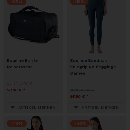
-30%
-15%
Equiline Egrife
Equiline Eqednak
Reisetasche
Kniegrip Reitleggings
Damen
statt 140,00 €
98,00 € *
statt 110,00 €
93,50 € *
ARTIKEL MERKEN
ARTIKEL MERKEN
-40%
-40%