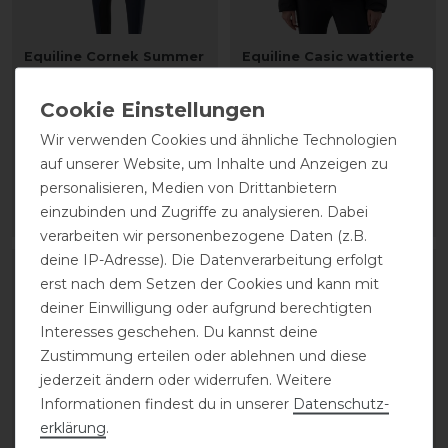
Equiline Cornek Summer
Equiline Casic wattierte
Kniegrip Reithose
Winterjacke Damen
Damen
statt 250,00 €
Wir verwenden Cookies und ähnliche Technologien
statt 179,00 €
150,00 € *
auf unserer Website, um Inhalte und Anzeigen zu
125,30 € *
personalisieren, Medien von Drittanbietern
einzubinden und Zugriffe zu analysieren. Dabei
ARTIKEL MERKEN
ARTIKEL MERKEN
verarbeiten wir personenbezogene Daten (z.B.
deine IP-Adresse). Die Datenverarbeitung erfolgt
-15%
-30%
erst nach dem Setzen der Cookies und kann mit
deiner Einwilligung oder aufgrund berechtigten
Interesses geschehen. Du kannst deine
Zustimmung erteilen oder ablehnen und diese
jederzeit ändern oder widerrufen. Weitere
Informationen findest du in unserer
Daten­schutz­
erklärung
.