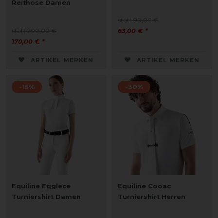
Reithose Damen
statt 90,00 €
statt 200,00 €
63,00 € *
170,00 € *
ARTIKEL MERKEN
ARTIKEL MERKEN
-15%
-30%
Equiline Eqglece
Equiline Cooac
Turniershirt Damen
Turniershirt Herren