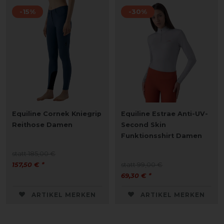
-15%
-30%
Equiline Cornek Kniegrip
Equiline Estrae Anti-UV-
Reithose Damen
Second Skin
Funktionsshirt Damen
statt 185,00 €
157,50 € *
statt 99,00 €
69,30 € *
ARTIKEL MERKEN
ARTIKEL MERKEN