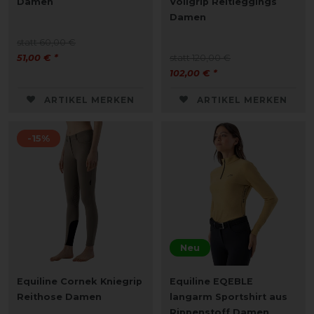
Damen
Vollgrip Reitleggings
Damen
statt 60,00 €
51,00 € *
statt 120,00 €
102,00 € *
ARTIKEL MERKEN
ARTIKEL MERKEN
-15%
Neu
Equiline Cornek Kniegrip
Equiline EQEBLE
Reithose Damen
langarm Sportshirt aus
Rippenstoff Damen