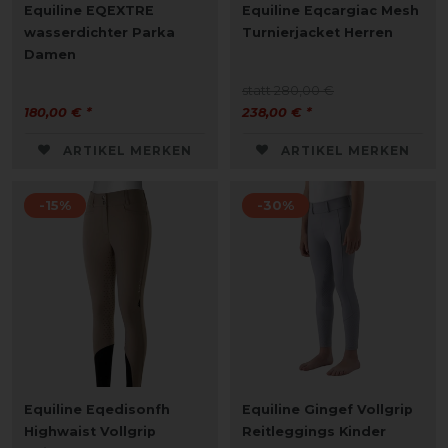
Equiline EQEXTRE
Equiline Eqcargiac Mesh
wasserdichter Parka
Turnierjacket Herren
Damen
statt 280,00 €
180,00 € *
238,00 € *
ARTIKEL MERKEN
ARTIKEL MERKEN
-15%
-30%
Equiline Eqedisonfh
Equiline Gingef Vollgrip
Highwaist Vollgrip
Reitleggings Kinder