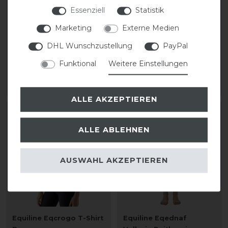
Essenziell
Statistik
Equiline Cornek Kniegrip
Equiline Canic
Reithose Damen
Turniershirt Damen
Marketing
Externe Medien
DHL Wunschzustellung
PayPal
statt 185,00 €
statt 89,00 €
Funktional
Weitere Einstellungen
157,50 € *
62,30 € *
ARTIKEL MERKEN
ARTIKEL MERKEN
ALLE AKZEPTIEREN
-15%
-15%
ALLE ABLEHNEN
AUSWAHL AKZEPTIEREN
Equiline Eqcrogo T-Shirt
Equiline Eqednaf