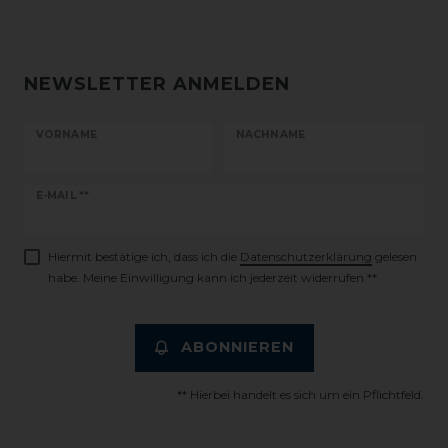
NEWSLETTER ANMELDEN
VORNAME
NACHNAME
Newsletter
E-MAIL **
Honig
Hiermit bestätige ich, dass ich die
Daten­schutz­erklärung
gelesen
habe. Meine Einwilligung kann ich jederzeit widerrufen.**
ABONNIEREN
** Hierbei handelt es sich um ein Pflichtfeld.