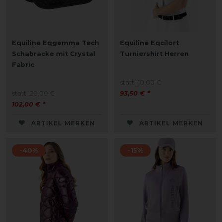
Equiline Eqgemma Tech
Equiline Eqcilort
Schabracke mit Crystal
Turniershirt Herren
Fabric
statt 110,00 €
statt 120,00 €
93,50 € *
102,00 € *
ARTIKEL MERKEN
ARTIKEL MERKEN
-40%
-15%