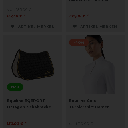
statt 185,00 €
157,50 € *
105,00 € *
ARTIKEL MERKEN
ARTIKEL MERKEN
-40%
Neu
Equiline EQERORT
Equiline Cols
Octagon-Schabracke
Turniershirt Damen
130,00 € *
statt 110,00 €