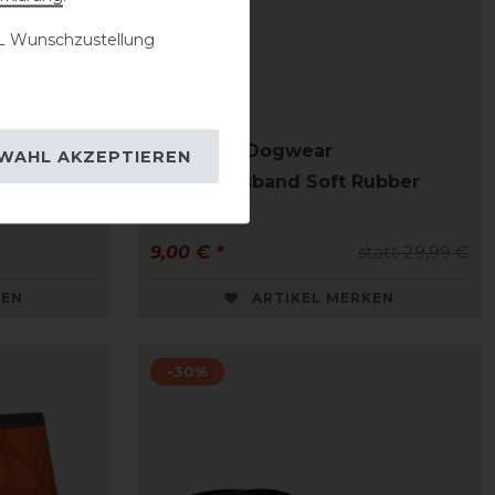
 Wunschzustellung
alsband
Kentucky Dogwear
WAHL AKZEPTIEREN
Hundehalsband Soft Rubber
9,00 € *
statt 29,99 €
KEN
ARTIKEL MERKEN
-30%