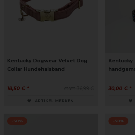
Kentucky Dogwear Velvet Dog
Kentucky
Collar Hundehalsband
handgema
18,50 € *
statt 36,99 €
30,00 € *
ARTIKEL MERKEN
-50%
-50%