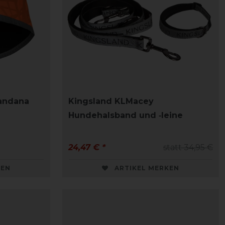
Bandana
Kingsland KLMacey
Hundehalsband und ‑leine
24,47 € *
statt 34,95 €
KEN
ARTIKEL MERKEN