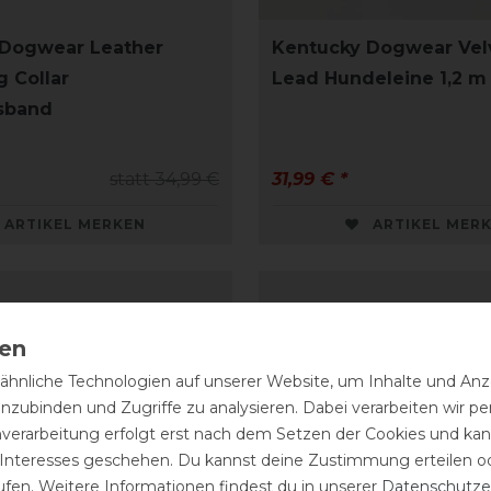
 Dogwear Leather
Kentucky Dogwear Vel
g Collar
Lead Hundeleine 1,2 m
sband
statt 34,99 €
31,99 € *
ARTIKEL MERKEN
ARTIKEL MER
hnliche Technologien auf unserer Website, um Inhalte und Anze
inzubinden und Zugriffe zu analysieren. Dabei verarbeiten wir 
nverarbeitung erfolgt erst nach dem Setzen der Cookies und kann
 Interesses geschehen. Du kannst deine Zustimmung erteilen o
ufen. Weitere Informationen findest du in unserer
Daten­schutz­e