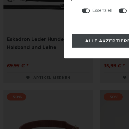
Essenziell
Eskadron Leder Hundeset
Kentucky 
ALLE AKZEPTIER
Halsband und Leine
Hundehal
69,95 € *
35,99 € *
ARTIKEL MERKEN
-50%
-50%