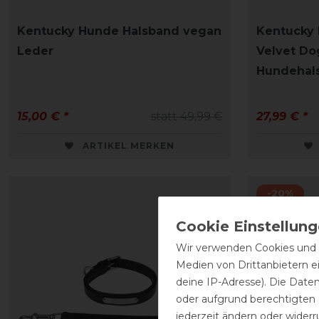
Kentucky Hunde Halsband vegan
Kentucky
Leder
Velvet Do
Hundehal
15,00 € *
statt 49,99 €
27,99 € *
ARTIKEL MERKEN
-20%
Wir verwenden Cookies und ä
Medien von Drittanbietern e
deine IP-Adresse). Die Date
oder aufgrund berechtigten
jederzeit ändern oder widerr