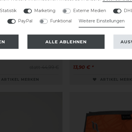
Statistik
Marketing
Externe Medien
DHL
PayPal
Funktional
Weitere Einstellungen
Dogwear Triangle
Back on Track Hundeh
EN
ALLE ABLEHNEN
AUS
sband
Charlie
statt 44,99 €
13,90 € *
ARTIKEL MERKEN
ARTIKEL MER