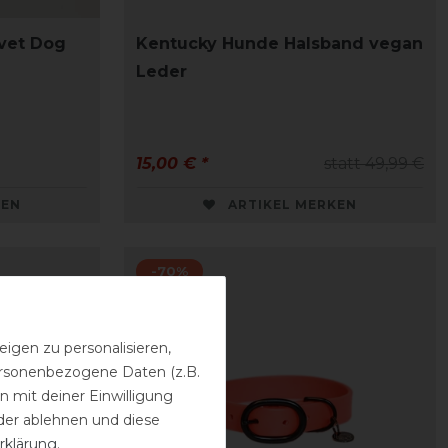
vet Dog
Kentucky Hunde Halsband vegan
Leder
15,00 € *
statt 49,99 €
KEN
ARTIKEL MERKEN
-70%
igen zu personalisieren,
personenbezogene Daten (z.B.
 mit deiner Einwilligung
der ablehnen und diese
rklärung
.