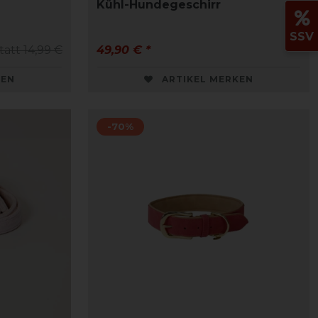
Kühl-Hundegeschirr
SSV
tatt 14,99 €
49,90 € *
KEN
ARTIKEL MERKEN
-70%