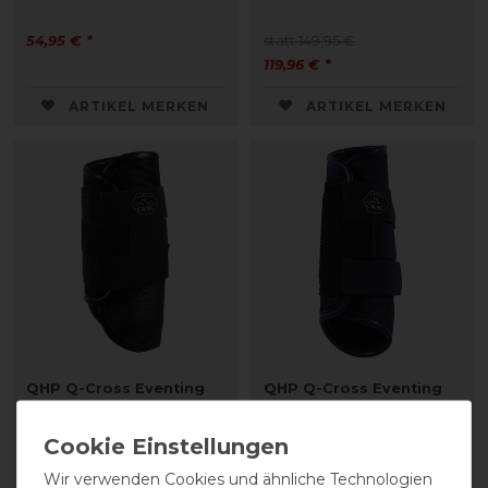
54,95 € *
statt 149,95 €
119,96 € *
ARTIKEL MERKEN
ARTIKEL MERKEN
QHP Q-Cross Eventing
QHP Q-Cross Eventing
Gamaschen vorne
Gamaschen hinten
54,95 € *
54,95 € *
Wir verwenden Cookies und ähnliche Technologien