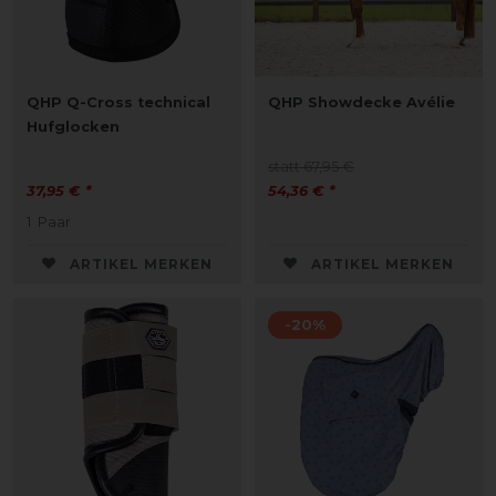
QHP Q-Cross technical
QHP Showdecke Avélie
Hufglocken
statt 67,95 €
37,95 € *
54,36 € *
1
Paar
ARTIKEL MERKEN
ARTIKEL MERKEN
-20%