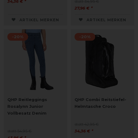
34,36 € *
statt 34,95 €
27,96 € *
ARTIKEL MERKEN
ARTIKEL MERKEN
-20%
-20%
QHP Reitleggings
QHP Combi Reitstiefel-
Rosalynn Junior
Helmtasche Croco
Vollbesatz Denim
statt 42,95 €
statt 54,95 €
34,36 € *
43,96 € *