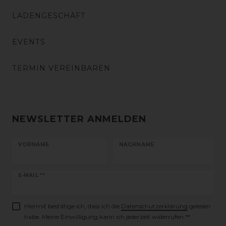
LADENGESCHÄFT
EVENTS
TERMIN VEREINBAREN
NEWSLETTER ANMELDEN
VORNAME
NACHNAME
Newsletter
E-MAIL **
Honig
Hiermit bestätige ich, dass ich die
Daten­schutz­erklärung
gelesen
habe. Meine Einwilligung kann ich jederzeit widerrufen.**