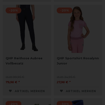
-20%
-20%
QHP Reithose Aubree
QHP Sportshirt Rosalynn
Vollbesatz
Junior
statt 99,95 €
statt 34,95 €
79,96 € *
27,96 € *
ARTIKEL MERKEN
ARTIKEL MERKEN
-20%
-30%