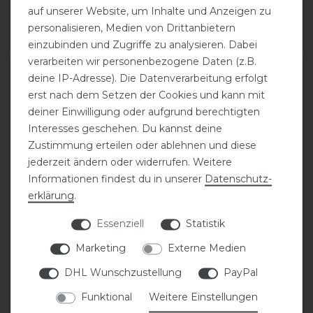
auf unserer Website, um Inhalte und Anzeigen zu
1
Paar
1
Paar
personalisieren, Medien von Drittanbietern
ARTIKEL MERKEN
ARTIKEL MERKEN
einzubinden und Zugriffe zu analysieren. Dabei
verarbeiten wir personenbezogene Daten (z.B.
-20%
-20%
deine IP-Adresse). Die Datenverarbeitung erfolgt
erst nach dem Setzen der Cookies und kann mit
deiner Einwilligung oder aufgrund berechtigten
Interesses geschehen. Du kannst deine
Zustimmung erteilen oder ablehnen und diese
jederzeit ändern oder widerrufen. Weitere
Informationen findest du in unserer
Daten­schutz­
erklärung
.
QHP Turniershirt Kynlee
QHP Q-Cross technical
Essenziell
Statistik
Junior
Hufglocken
Marketing
Externe Medien
DHL Wunschzustellung
PayPal
statt 36,95 €
statt 37,95 €
29,56 € *
30,36 € *
Funktional
Weitere Einstellungen
1
Paar