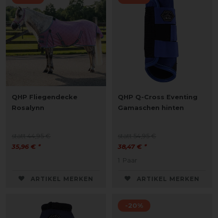
QHP Fliegendecke
QHP Q-Cross Eventing
Rosalynn
Gamaschen hinten
statt 44,95 €
statt 54,95 €
35,96 € *
38,47 € *
1
Paar
ARTIKEL MERKEN
ARTIKEL MERKEN
-20%