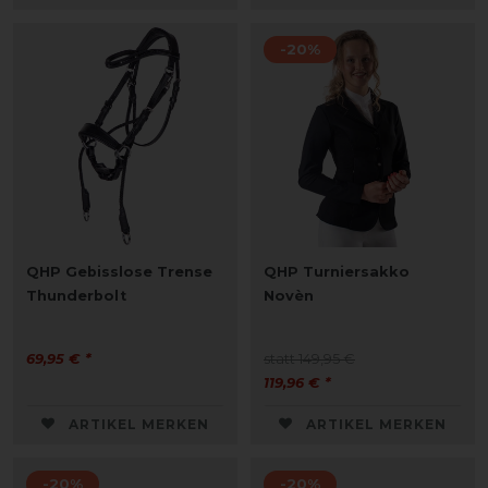
-20%
QHP Gebisslose Trense
QHP Turniersakko
Thunderbolt
Novèn
69,95 € *
statt 149,95 €
119,96 € *
ARTIKEL MERKEN
ARTIKEL MERKEN
-20%
-20%