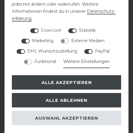
jederzeit ändern oder widerrufen. Weitere
Informationen findest du in unserer
Daten­schutz­
erklärung
.
Essenziell
Statistik
Neu
Marketing
Externe Medien
Kingsland KLAllison
Kingsland Classic
DHL Wunschzustellung
PayPal
Strickstirnband
Stirnband
Funktional
Weitere Einstellungen
39,95 € *
24,95 € *
ALLE AKZEPTIEREN
ARTIKEL MERKEN
ARTIKEL MERKEN
-30%
ALLE ABLEHNEN
AUSWAHL AKZEPTIEREN