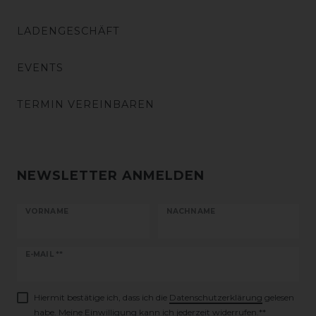
LADENGESCHÄFT
EVENTS
TERMIN VEREINBAREN
NEWSLETTER ANMELDEN
VORNAME
NACHNAME
Newsletter
E-MAIL **
Honig
Hiermit bestätige ich, dass ich die
Daten­schutz­erklärung
gelesen
habe. Meine Einwilligung kann ich jederzeit widerrufen.**