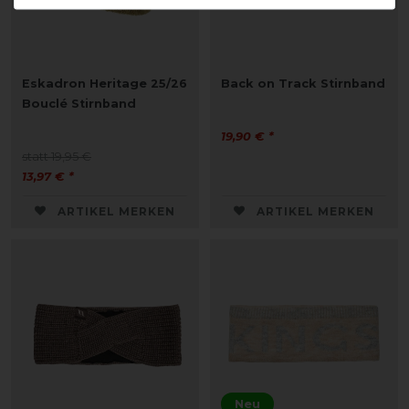
Eskadron Heritage 25/26
Back on Track Stirnband
Bouclé Stirnband
19,90 € *
statt 19,95 €
13,97 € *
ARTIKEL MERKEN
ARTIKEL MERKEN
Neu