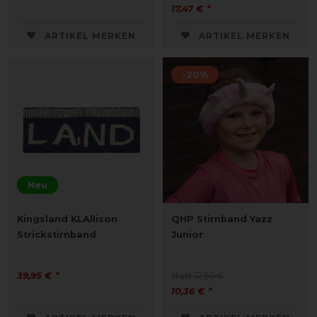
17,47 € *
ARTIKEL MERKEN
ARTIKEL MERKEN
-20%
Neu
Kingsland KLAllison
QHP Stirnband Yazz
Strickstirnband
Junior
39,95 € *
statt 12,95 €
10,36 € *