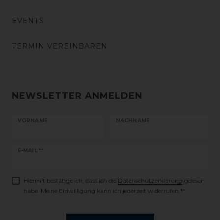
EVENTS
TERMIN VEREINBAREN
NEWSLETTER ANMELDEN
VORNAME
NACHNAME
Newsletter
E-MAIL **
Honig
Hiermit bestätige ich, dass ich die
Daten­schutz­erklärung
gelesen
habe. Meine Einwilligung kann ich jederzeit widerrufen.**