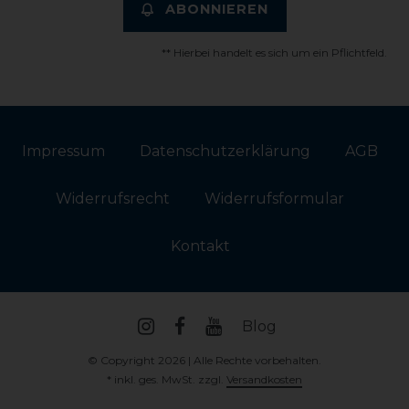
ABONNIEREN
** Hierbei handelt es sich um ein Pflichtfeld.
Impressum
Daten­schutz­erklärung
AGB
Widerrufs­recht
Widerrufs­formular
Kontakt
Blog
© Copyright 2026 | Alle Rechte vorbehalten.
* inkl. ges. MwSt. zzgl.
Versandkosten