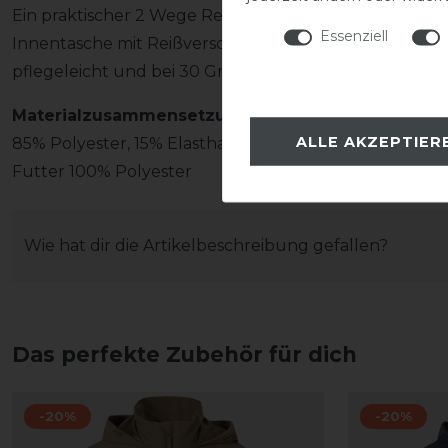
Ein praktischer 2 Wege Reißverschluss erhöht die Flexibi
Essenziell
Innentasche mit Reißverschluss sicheren Stauraum für
pflegeleicht und bei 30 Grad maschinenwaschbar.
Materialzusammensetzung
ALLE AKZEPTIER
85% Polyester, 15% Elasthan
Futter 100% Polyester
Wie hat dir die Artikelbeschreibung gefallen?
Das perfekte Zubehör für dich
-20%
-20%