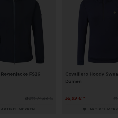
o Regenjacke FS26
Covalliero Hoody Swea
Damen
statt 74,99 €
55,99 € *
st
ARTIKEL MERKEN
ARTIKEL MER