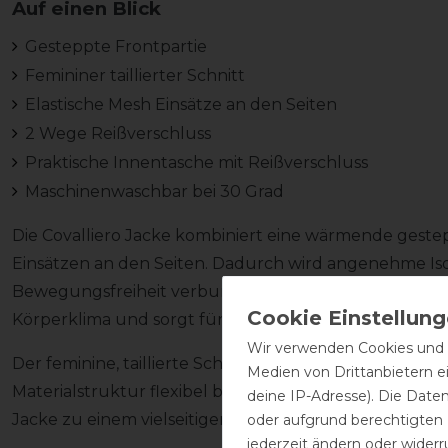
Auf einen Blick
Gesteppte Frontpartie
Femininer taillierter Schnitt
Elastische Mesh Einsätze an den Seiten
2 Wege Reißverschluss
Praktische Innentasche mit Reißverschluss
Maschinenwaschbar bei 30 Grad
Die Covalliero Jacke kombiniert eine wärmende geste
Einsätzen an den Seiten. Dadurch wird angenehme Is
Bewegungsfreiheit verbunden. Das atmungsaktive Mat
Körperklima und sorgt für komfortables Tragen im Stal
Wir verwenden Cookies und ä
Der feminine, taillierte Schnitt formt eine elegante Si
Medien von Drittanbietern e
Materialstruktur flexibel bei jeder Bewegung im Satt
deine IP-Adresse). Die Date
Jacke zu einem vielseitigen Begleiter für Übergangsz
oder aufgrund berechtigten
jederzeit ändern oder widerr