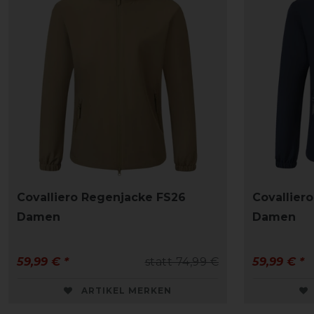
Covalliero Regenjacke FS26
Covallier
Damen
Damen
59,99 € *
statt 74,99 €
59,99 € *
ARTIKEL MERKEN