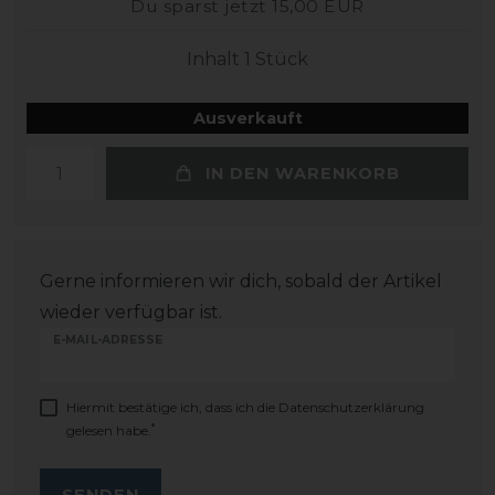
Du sparst jetzt 15,00 EUR
Inhalt
1
Stück
Ausverkauft
IN DEN WARENKORB
Gerne informieren wir dich, sobald der Artikel
wieder verfügbar ist.
E-MAIL-ADRESSE
Hiermit bestätige ich, dass ich die
Daten­schutz­erklärung
*
gelesen habe.
SENDEN