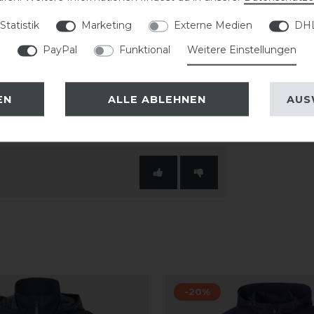
lität im Sattel. Zusätzlich bietet eine
Statistik
Marketing
Externe Medien
DHL
 kleinere Gegenstände. Die Jacke ist
PayPal
Funktional
Weitere Einstellungen
EN
ALLE ABLEHNEN
AUS
-20%