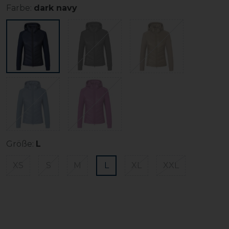
Farbe:
dark navy
Größe:
L
XS
S
M
L
XL
XXL