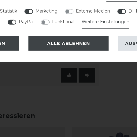
uss ermöglicht die individuelle
Statistik
Marketing
Externe Medien
DHL
hte Logo unterstreicht den sportlichen
PayPal
Funktional
Weitere Einstellungen
rweise geliefert und sind bei 30 Grad
EN
ALLE ABLEHNEN
AUS
eressieren