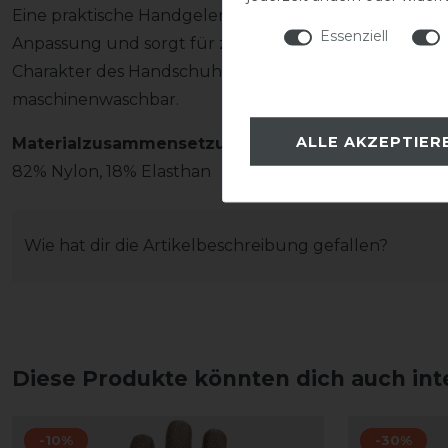
Eine praktische Handgelenksfixierung mit Klettverschl
Essenziell
Anpassung und sorgt für zusätzlichen Halt. Das schlic
Charakter des Handschuhs. Die Handschuhe werden paa
maschinenwaschbar.
ALLE AKZEPTIER
Materialzusammensetzung
82% Nylon, 18% Elasthan
Wie hat dir die Artikelbeschreibung gefallen?
Diese Produkte könnten dich auch int
-10%
-30%