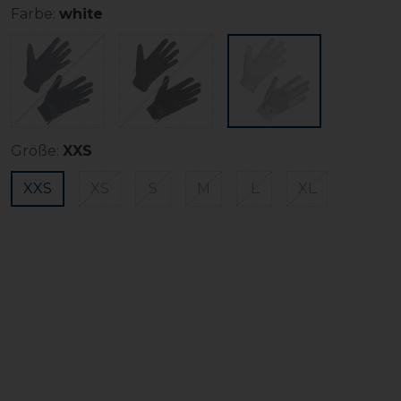
Farbe:
white
Größe:
XXS
XXS
XS
S
M
L
XL