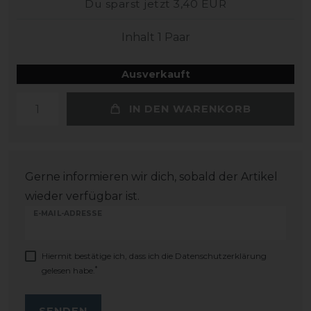
Du sparst jetzt 3,40 EUR
Inhalt
1
Paar
Ausverkauft
IN DEN WARENKORB
Gerne informieren wir dich, sobald der Artikel
wieder verfügbar ist.
E-MAIL-ADRESSE
Hiermit bestätige ich, dass ich die
Daten­schutz­erklärung
*
gelesen habe.
SENDEN