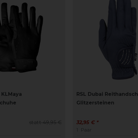
d KLMaya
RSL Dubai Reithandsc
schuhe
Glitzersteinen
statt 49,95 €
32,95 € *
1
Paar