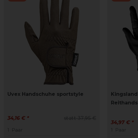
Uvex Handschuhe sportstyle
Kingslan
Reithand
34,16 € *
statt 37,95 €
34,97 € *
1
Paar
1
Paar