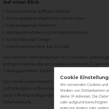
Auf einen Blick
Extrem leichtes griffiges Material
Atmungsaktiver elastischer Handrücken
Eng anliegende Passform
Handgelenksfixierung mit Klettverschluss
Schlichtes Logo Design
Maschinenwaschbar bei 30 Grad
Der Sommer Reithandschuh von Covalliero überzeugt 
griffiges Material, das ein präzises Gefühl am Zügel e
Trainingseinheiten bleibt die Kontrolle fein und direkt.
Der Handrücken besteht aus elastischem, atmungsakti
Wir verwenden Cookies und ä
Luftzirkulation unterstützt und für ein angenehme
Medien von Drittanbietern e
sorgt. Die eng anliegende Passform gewährleistet ein
deine IP-Adresse). Die Date
Faltenbildung.
oder aufgrund berechtigten
jederzeit ändern oder widerr