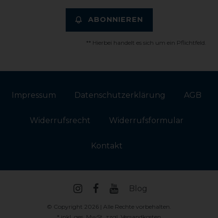
ABONNIEREN
** Hierbei handelt es sich um ein Pflichtfeld.
Impressum
Daten­schutz­erklärung
AGB
Widerrufs­recht
Widerrufs­formular
Kontakt
Blog
© Copyright 2026 | Alle Rechte vorbehalten.
* inkl. ges. MwSt. zzgl.
Versandkosten