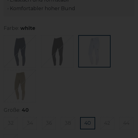
• Komfortabler hoher Bund
Farbe:
white
Größe:
40
32
34
36
38
40
42
44