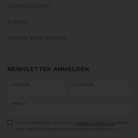
LADENGESCHÄFT
EVENTS
TERMIN VEREINBAREN
NEWSLETTER ANMELDEN
VORNAME
NACHNAME
Newsletter
E-MAIL **
Honig
Hiermit bestätige ich, dass ich die
Daten­schutz­erklärung
gelesen
habe. Meine Einwilligung kann ich jederzeit widerrufen.**