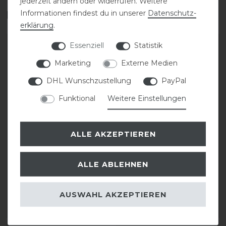
jederzeit ändern oder widerrufen. Weitere
Informationen findest du in unserer
Daten­schutz­
Das perfekte Zubehör für dich
erklärung
.
Essenziell
Statistik
-20%
-20%
Marketing
Externe Medien
DHL Wunschzustellung
PayPal
Funktional
Weitere Einstellungen
ALLE AKZEPTIEREN
Covalliero Gürtel FS26
Covalliero Gürtel FS26
ALLE ABLEHNEN
statt 44,99 €
statt 44,99 €
35,99 € *
35,99 € *
AUSWAHL AKZEPTIEREN
ARTIKEL MERKEN
ARTIKEL MERKEN