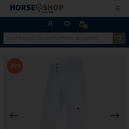
☰
0
-20%