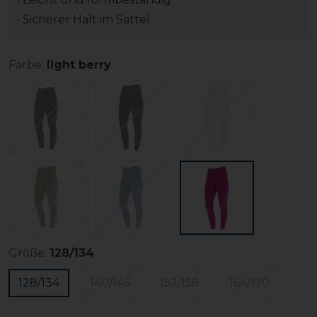
• Sicherer Halt im Sattel
Farbe:
light berry
Größe:
128/134
128/134
140/146
152/158
164/170