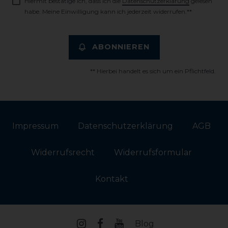
Hiermit bestätige ich, dass ich die
Daten­schutz­erklärung
gelesen
habe. Meine Einwilligung kann ich jederzeit widerrufen.**
ABONNIEREN
** Hierbei handelt es sich um ein Pflichtfeld.
Impressum
Daten­schutz­erklärung
AGB
Widerrufs­recht
Widerrufs­formular
Kontakt
Blog