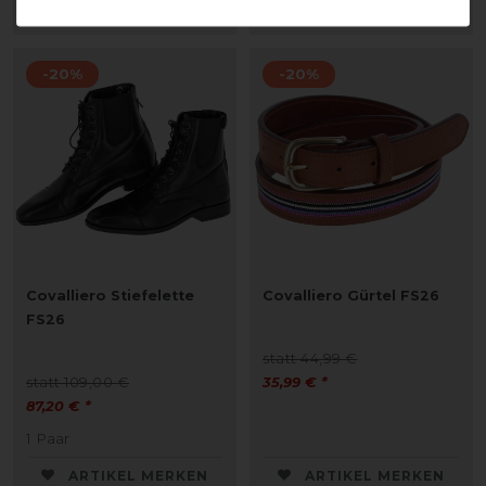
ARTIKEL MERKEN
ARTIKEL MERKEN
-20%
-20%
Covalliero Stiefelette
Covalliero Gürtel FS26
FS26
statt 44,99 €
statt 109,00 €
35,99 € *
87,20 € *
1
Paar
ARTIKEL MERKEN
ARTIKEL MERKEN