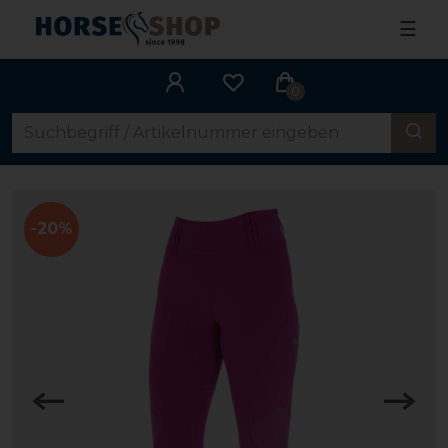
☰
0
-20%