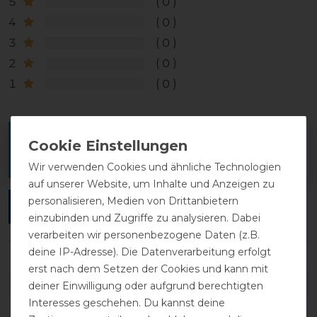
5
0
4
0
3
0
2
0
1
0
Melde dich an, um eine Kundenrezension zu
verfassen.
Wir verwenden Cookies und ähnliche Technologien
auf unserer Website, um Inhalte und Anzeigen zu
personalisieren, Medien von Drittanbietern
ANMELDEN
einzubinden und Zugriffe zu analysieren. Dabei
verarbeiten wir personenbezogene Daten (z.B.
deine IP-Adresse). Die Datenverarbeitung erfolgt
erst nach dem Setzen der Cookies und kann mit
DETAILS ZUR PRODUKTSICHERHEIT
deiner Einwilligung oder aufgrund berechtigten
Interesses geschehen. Du kannst deine