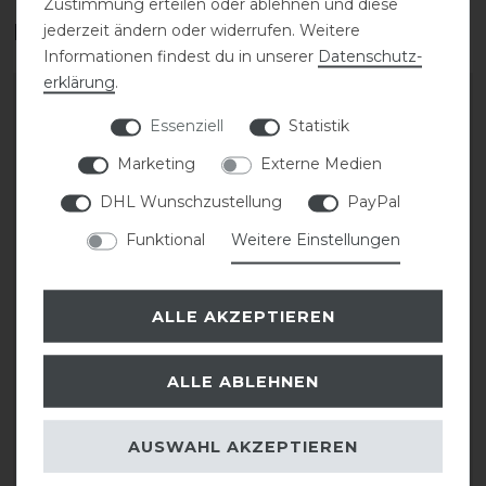
Zustimmung erteilen oder ablehnen und diese
Das perfekte Zubehör für dich
jederzeit ändern oder widerrufen. Weitere
Informationen findest du in unserer
Daten­schutz­
erklärung
.
-20%
-20%
Essenziell
Statistik
Marketing
Externe Medien
DHL Wunschzustellung
PayPal
Funktional
Weitere Einstellungen
ALLE AKZEPTIEREN
Covalliero Stiefelette
Covalliero Gürtel FS26
FS26
ALLE ABLEHNEN
statt 44,99 €
statt 109,00 €
35,99 € *
87,20 € *
AUSWAHL AKZEPTIEREN
1
Paar