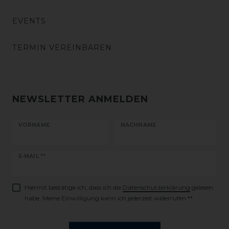
EVENTS
TERMIN VEREINBAREN
NEWSLETTER ANMELDEN
VORNAME
NACHNAME
Newsletter
E-MAIL **
Honig
Hiermit bestätige ich, dass ich die
Daten­schutz­erklärung
gelesen
habe. Meine Einwilligung kann ich jederzeit widerrufen.**