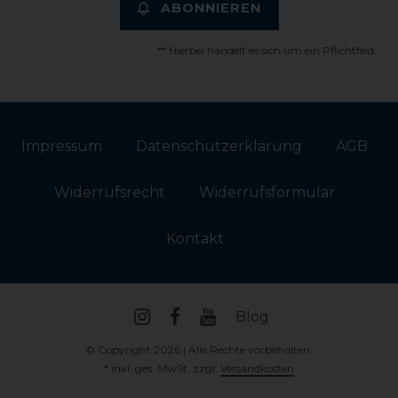
ABONNIEREN
** Hierbei handelt es sich um ein Pflichtfeld.
Impressum
Daten­schutz­erklärung
AGB
Widerrufs­recht
Widerrufs­formular
Kontakt
Blog
© Copyright 2026 | Alle Rechte vorbehalten.
* inkl. ges. MwSt. zzgl.
Versandkosten