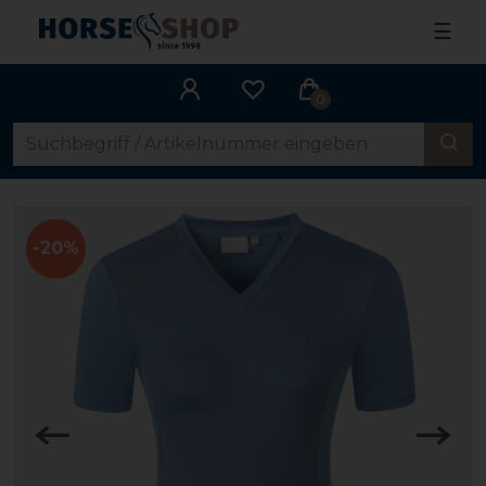
☰
0
-20%