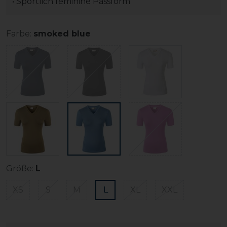
• Sportlich feminine Passform
Farbe:
smoked blue
Größe:
L
XS
S
M
L
XL
XXL