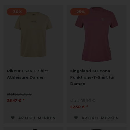
-30%
-25%
Pikeur FS26 T-Shirt
Kingsland KLLeona
Athleisure Damen
Funktions-T-Shirt für
Damen
statt 54,95 €
38,47 € *
statt 69,95 €
52,50 € *
ARTIKEL MERKEN
ARTIKEL MERKEN