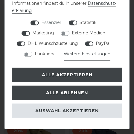
Informationen findest du in unserer
Daten­schutz­
erklärung
.
-20%
-20%
Essenziell
Statistik
Marketing
Externe Medien
DHL Wunschzustellung
PayPal
Funktional
Weitere Einstellungen
Covalliero Hoody
Covalliero Hoody
ALLE AKZEPTIEREN
Sweater FS26 Damen
Sweater FS26 Damen
ALLE ABLEHNEN
statt 69,99 €
statt 69,99 €
55,99 € *
55,99 € *
AUSWAHL AKZEPTIEREN
ARTIKEL MERKEN
ARTIKEL MERKEN
-20%
-20%