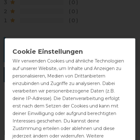
3
0
2
0
1
0
Melde dich an, um eine Kundenrezension zu
verfassen.
Wir verwenden Cookies und ähnliche Technologien
auf unserer Website, um Inhalte und Anzeigen zu
ANMELDEN
personalisieren, Medien von Drittanbietern
einzubinden und Zugriffe zu analysieren. Dabei
verarbeiten wir personenbezogene Daten (z.B.
deine IP-Adresse). Die Datenverarbeitung erfolgt
erst nach dem Setzen der Cookies und kann mit
DETAILS ZUR PRODUKTSICHERHEIT
deiner Einwilligung oder aufgrund berechtigten
Interesses geschehen. Du kannst deine
Zustimmung erteilen oder ablehnen und diese
Das perfekte Zubehör für dich
jederzeit ändern oder widerrufen. Weitere