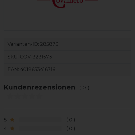
Varianten-ID:
285873
SKU:
COV-3231573
EAN:
4018653416716
Kundenrezensionen
(0)
5
0
4
0