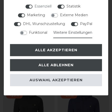
Essenziell
Statistik
Marketing
Externe Medien
DHL Wunschzustellung
PayPal
Funktional
Weitere Einstellungen
Covalliero Regenjacke
Covalliero Regenjacke
ALLE AKZEPTIEREN
FS26 Damen
FS26 Damen
ALLE ABLEHNEN
statt 74,99 €
statt 74,99 €
59,99 € *
59,99 € *
AUSWAHL AKZEPTIEREN
ARTIKEL MERKEN
ARTIKEL MERKEN
-20%
-20%