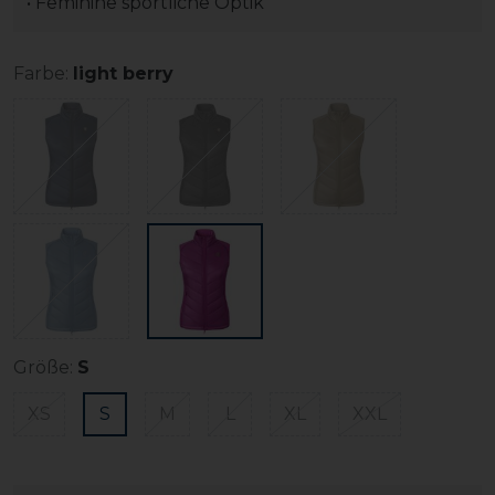
• Feminine sportliche Optik
Farbe:
light berry
Größe:
S
XS
S
M
L
XL
XXL