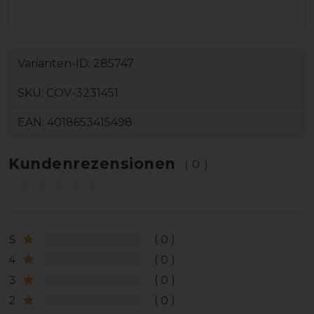
Varianten-ID:
285747
SKU:
COV-3231451
EAN:
4018653415498
Kundenrezensionen
(0)
5
0
4
0
3
0
2
0