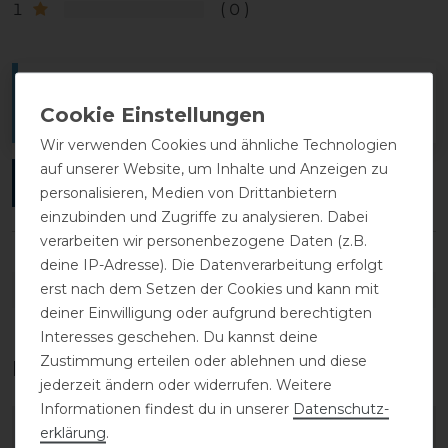
1
0
Melde dich an, um eine Kundenrezension zu
verfassen.
Wir verwenden Cookies und ähnliche Technologien
auf unserer Website, um Inhalte und Anzeigen zu
ANMELDEN
personalisieren, Medien von Drittanbietern
einzubinden und Zugriffe zu analysieren. Dabei
verarbeiten wir personenbezogene Daten (z.B.
deine IP-Adresse). Die Datenverarbeitung erfolgt
erst nach dem Setzen der Cookies und kann mit
DETAILS ZUR PRODUKTSICHERHEIT
deiner Einwilligung oder aufgrund berechtigten
Interesses geschehen. Du kannst deine
Zustimmung erteilen oder ablehnen und diese
Das perfekte Zubehör für dich
jederzeit ändern oder widerrufen. Weitere
Informationen findest du in unserer
Daten­schutz­
-20%
-20%
erklärung
.