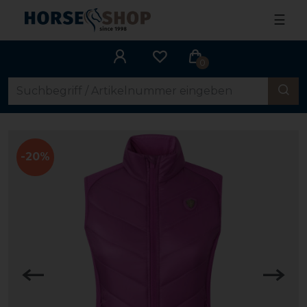
☰
0
-20%