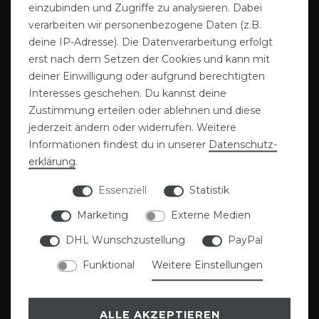
einzubinden und Zugriffe zu analysieren. Dabei
verarbeiten wir personenbezogene Daten (z.B.
deine IP-Adresse). Die Datenverarbeitung erfolgt
erst nach dem Setzen der Cookies und kann mit
deiner Einwilligung oder aufgrund berechtigten
Interesses geschehen. Du kannst deine
Gutscheine
Sattlerei
Zustimmung erteilen oder ablehnen und diese
jederzeit ändern oder widerrufen. Weitere
Informationen findest du in unserer
Daten­schutz­
erklärung
.
Essenziell
Statistik
Marketing
Externe Medien
DHL Wunschzustellung
PayPal
Funktional
Weitere Einstellungen
Deckenwäsche
Blog
ALLE AKZEPTIEREN