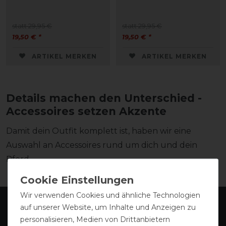
statt 29,95 €
statt 29,95 €
19,50 € *
19,50 € *
ARTIKEL MERKEN
ARTIKEL MERKEN
Details machen den Unterschied -
Accessoires setzen Akzente
Damit dein Outfit komplett ist, haben wir eine
Auswahl an Accessoires rund um dich und dein
Pferd.
Wir verwenden Cookies und ähnliche Technologien
auf unserer Website, um Inhalte und Anzeigen zu
personalisieren, Medien von Drittanbietern