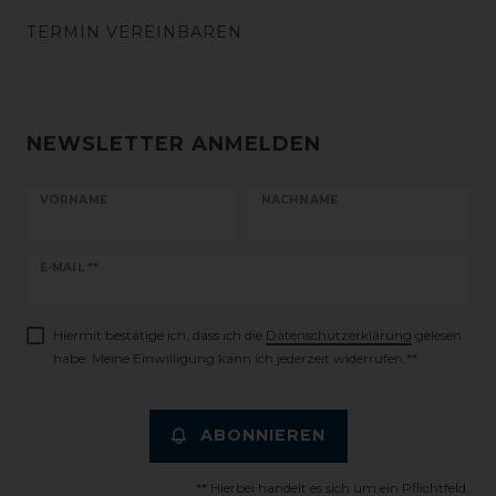
TERMIN VEREINBAREN
NEWSLETTER ANMELDEN
VORNAME
NACHNAME
Newsletter
E-MAIL **
Honig
Hiermit bestätige ich, dass ich die
Daten­schutz­erklärung
gelesen
habe. Meine Einwilligung kann ich jederzeit widerrufen.**
ABONNIEREN
** Hierbei handelt es sich um ein Pflichtfeld.