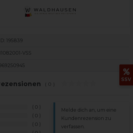
ID:
195839
11082001-VSS
969250945
SSV
ezensionen
(0)
0
Melde dich an, um eine
0
Kundenrezension zu
0
verfassen.
0