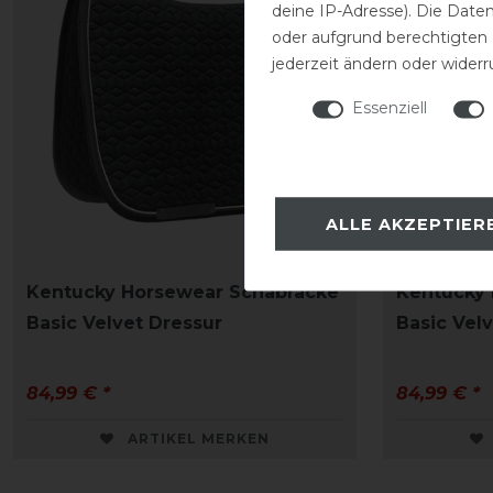
deine IP-Adresse). Die Date
oder aufgrund berechtigten
jederzeit ändern oder widerr
Essenziell
ALLE AKZEPTIER
Kentucky Horsewear Schabracke
Kentucky
Basic Velvet Dressur
Basic Vel
84,99 € *
84,99 € *
ARTIKEL MERKEN