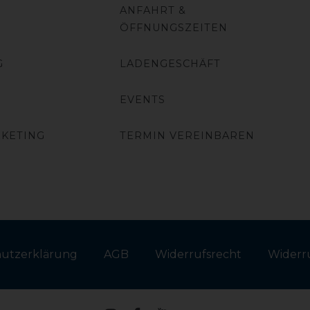
ANFAHRT &
ÖFFNUNGSZEITEN
G
LADENGESCHÄFT
EVENTS
RKETING
TERMIN VEREINBAREN
hutz­erklärung
AGB
Widerrufs­recht
Widerru