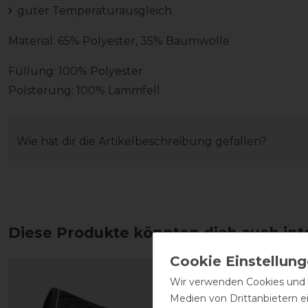
guter Temperaturausgleich
Material: 65% Polyester, 35% Baumwolle
Füllung: 100% Polyester
Polsterung: 100% Lammfell
Wie hat dir die Artikelbeschreibung gefallen?
Diese Produkte könnten dich auch int
Wir verwenden Cookies und ä
Medien von Drittanbietern e