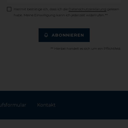
Honig
Hiermit bestätige ich, dass ich die
Daten­schutz­erklärung
gelesen
habe. Meine Einwilligung kann ich jederzeit widerrufen.**
ABONNIEREN
** Hierbei handelt es sich um ein Pflichtfeld.
fs­formular
Kontakt