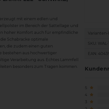
erzeugt mit einem edlen und
llpolster im Bereich der Sattellage und
in hoher Komfort auch für empfindliche
Varianten-
 die Schabracke optimale
SKU:
WAL-
en, die zudem einen guten
e bestehen aus hochwertiger
EAN:
4043
ltige Verarbeitung aus. Echtes Lammfell
m Reiten besonders zum Tragen kommen.
Kundenr
5
4
3
2