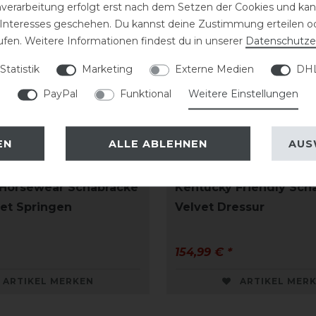
nverarbeitung erfolgt erst nach dem Setzen der Cookies und kann
 Interesses geschehen. Du kannst deine Zustimmung erteilen o
ufen. Weitere Informationen findest du in unserer
Daten­schutz­e
Statistik
Marketing
Externe Medien
DHL
PayPal
Funktional
Weitere Einstellungen
EN
ALLE ABLEHNEN
AUS
 Horsewear Schabracke
Kentucky Friendly Sch
vet Springen
Velvet Dressur
154,99 € *
ARTIKEL MERKEN
ARTIKEL MER