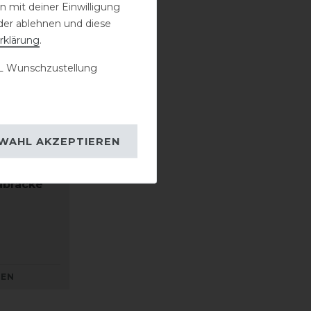
 mit deiner Einwilligung
der ablehnen und diese
rklärung
.
 Wunschzustellung
WAHL AKZEPTIEREN
abracke
KEN