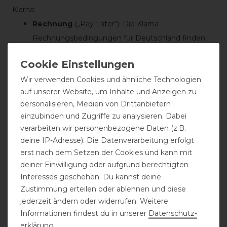
Klarna:
Rechnung
(„Pay Later“): Die Klarna
Rechnungsbedingungen für Deutschland finden
Sie unter
https://cdn.klarna.com/1.0/shared/content/legal/ter
Wir verwenden Cookies und ähnliche Technologien
ms/0/de_de/invoice
; die Bedingungen für die
auf unserer Website, um Inhalte und Anzeigen zu
Option zur Verlängerung des Zahlungsziels finden
personalisieren, Medien von Drittanbietern
Sie unter
einzubinden und Zugriffe zu analysieren. Dabei
https://cdn.klarna.com/1.0/shared/content/legal/ter
verarbeiten wir personenbezogene Daten (z.B.
ms/0/de_de/due_date_extension
.
deine IP-Adresse). Die Datenverarbeitung erfolgt
Die Klarna Rechnungsbedingungen für Österreich
erst nach dem Setzen der Cookies und kann mit
deiner Einwilligung oder aufgrund berechtigten
finden Sie unter
Interesses geschehen. Du kannst deine
https://cdn.klarna.com/1.0/shared/content/legal/ter
Zustimmung erteilen oder ablehnen und diese
ms/0/de_at/invoice
; die Bedingungen für die
jederzeit ändern oder widerrufen. Weitere
Option zur Verlängerung des Zahlungsziels finden
Informationen findest du in unserer
Daten­schutz­
Sie unter
erklärung
.