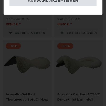
AUSWAHL AKZEPTIEREN
Dri-Lex mit Lammfell
Dri-Lex mit Lammfell
statt 208,90 €
statt 208,90 €
188,01 € *
167,12 € *
ARTIKEL MERKEN
ARTIKEL MERKEN
-10%
-20%
Acavallo Gel Pad
Acavallo Gel Pad ACTIVE
Therapeutic Soft Dri-Lex
Dri-Lex mit Lammfell