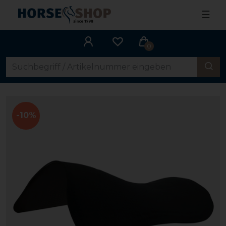
☰
0
-10%