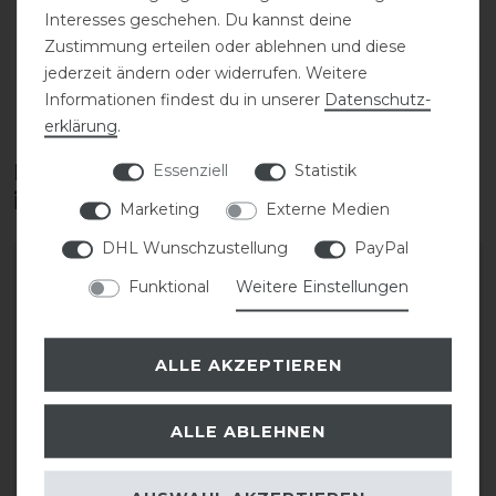
Interesses geschehen. Du kannst deine
Zustimmung erteilen oder ablehnen und diese
DETAILS ZUR PRODUKTSICHERHEIT
jederzeit ändern oder widerrufen. Weitere
Informationen findest du in unserer
Daten­schutz­
erklärung
.
Diese Produkte könnten dich auch
Essenziell
Statistik
interessieren
Marketing
Externe Medien
DHL Wunschzustellung
PayPal
-10%
-20%
Funktional
Weitere Einstellungen
ALLE AKZEPTIEREN
ALLE ABLEHNEN
Acavallo Gel Pad ACTIVE
Acavallo Gel Pad ACTIVE