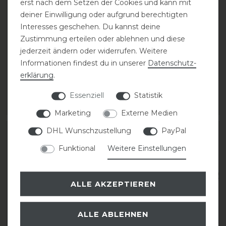
erst nach dem Setzen der Cookies und kann mit
deiner Einwilligung oder aufgrund berechtigten
Interesses geschehen. Du kannst deine
Zustimmung erteilen oder ablehnen und diese
Erreplus klassischer
Passier Dynamic
jederzeit ändern oder widerrufen. Weitere
Dressurgurt
Ledersattelgurt
Informationen findest du in unserer
Daten­schutz­
erklärung
.
140,00 € *
211,50 € *
Essenziell
Statistik
ARTIKEL MERKEN
ARTIKEL MERKEN
Marketing
Externe Medien
DHL Wunschzustellung
PayPal
-13%
Funktional
Weitere Einstellungen
ALLE AKZEPTIEREN
ALLE ABLEHNEN