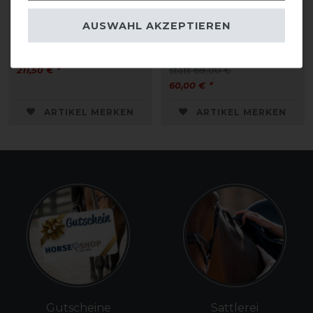
Passier Dynamic
Busse Sattelgurt VINYL-
AUSWAHL AKZEPTIEREN
Ledersattelgurt
GEL-LONG D elastisch
211,50 € *
statt 69,00 €
60,00 € *
ARTIKEL MERKEN
ARTIKEL MERKEN
Gutscheine
Sattlerei