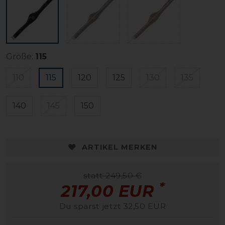
Größe:
115
110
115
120
125
130
135
140
145
150
ARTIKEL MERKEN
statt 249,50 €
*
217,00 EUR
Du sparst jetzt 32,50 EUR