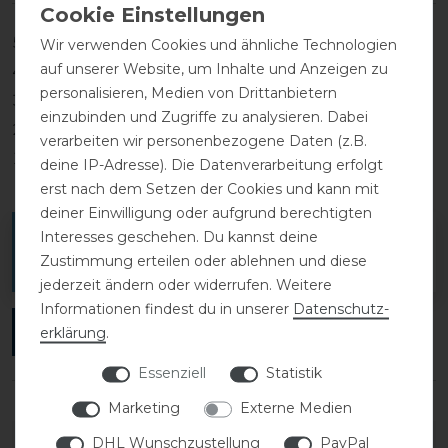
5
0
Wir verwenden Cookies und ähnliche Technologien
auf unserer Website, um Inhalte und Anzeigen zu
4
0
personalisieren, Medien von Drittanbietern
3
0
einzubinden und Zugriffe zu analysieren. Dabei
2
0
verarbeiten wir personenbezogene Daten (z.B.
1
0
deine IP-Adresse). Die Datenverarbeitung erfolgt
erst nach dem Setzen der Cookies und kann mit
deiner Einwilligung oder aufgrund berechtigten
Interesses geschehen. Du kannst deine
Melde dich an, um eine Kundenrezension zu
Zustimmung erteilen oder ablehnen und diese
verfassen.
jederzeit ändern oder widerrufen. Weitere
Informationen findest du in unserer
Daten­schutz­
ANMELDEN
erklärung
.
Essenziell
Statistik
Marketing
Externe Medien
DETAILS ZUR PRODUKTSICHERHEIT
DHL Wunschzustellung
PayPal