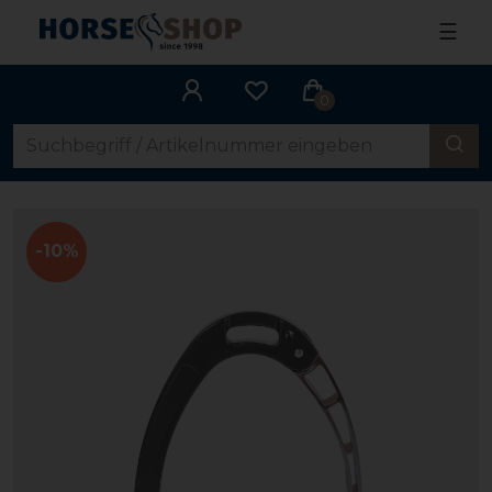
☰
0
-10%