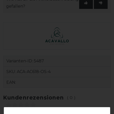
gefallen?
Varianten-ID:
5487
SKU:
ACA-AC618-OS-4
EAN:
Kundenrezensionen
(0)