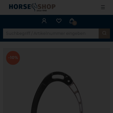
☰
0
-10%