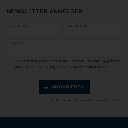
NEWSLETTER ANMELDEN
VORNAME
NACHNAME
Newsletter
E-MAIL **
Honig
Hiermit bestätige ich, dass ich die
Daten­schutz­erklärung
gelesen
habe. Meine Einwilligung kann ich jederzeit widerrufen.**
ABONNIEREN
** Hierbei handelt es sich um ein Pflichtfeld.