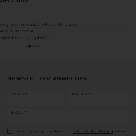
NEWSLETTER ANMELDEN
VORNAME
NACHNAME
Newsletter
E-MAIL **
Honig
Hiermit bestätige ich, dass ich die
Daten­schutz­erklärung
gelesen