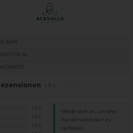
ID:
5474
AC617-OS-AL
360326097
ezensionen
(0)
0
Melde dich an, um eine
0
Kundenrezension zu
0
verfassen.