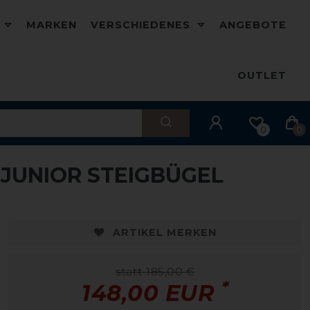
D
MARKEN
VERSCHIEDENES
ANGEBOTE
OUTLET
0
0
JUNIOR STEIGBÜGEL
-20%
-
ARTIKEL MERKEN
statt 185,00 €
*
148,00 EUR