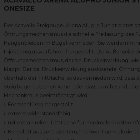
ACAVALLO ARENA ALUPRO JUNIOR S
ONESIZE
Der Acavallo Steigbügel Arena Alupro Junior bietet d
Öffnungsmechanismus die schnelle Freilassung des F
Hängenbleiben im Bügel vermieden. Sie werden im inn
Injektionsgussverfahren hergestellt. Die Außenseite de
Öffnungsmechanismus, der bei Druckeinwirkung, wie i
klappt. Der bei Druckeinwirkung auslösende Öffnun
oberhalb der Trittfläche, so das vermieden wird, dass
Steigbügel rutschen kann, oder dass durch Sand ode
Mechanismus beeinträchtigt wird.
Formschlüssig hergestellt
extrem widerstandsfähig
mit extra breiter Trittfläche für maximalen Reitkomf
Komplett aus zertifiziertem, hochwertigem eloxier