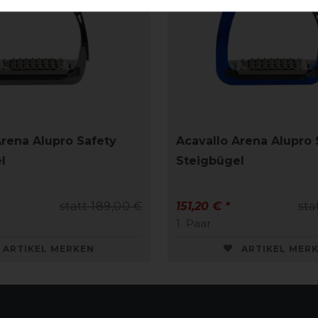
Arena Alupro Safety
Acavallo Arena Alupro 
l
Steigbügel
statt 189,00 €
151,20 € *
sta
1
Paar
ARTIKEL MERKEN
ARTIKEL MER