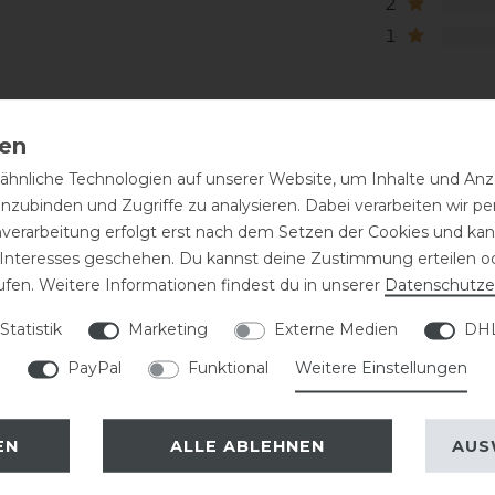
2
1
hnliche Technologien auf unserer Website, um Inhalte und Anze
inzubinden und Zugriffe zu analysieren. Dabei verarbeiten wir 
nverarbeitung erfolgt erst nach dem Setzen der Cookies und kann
 Interesses geschehen. Du kannst deine Zustimmung erteilen o
ufen. Weitere Informationen findest du in unserer
Daten­schutz­e
eressieren
Statistik
Marketing
Externe Medien
DHL
PayPal
Funktional
Weitere Einstellungen
-20%
EN
ALLE ABLEHNEN
AUS