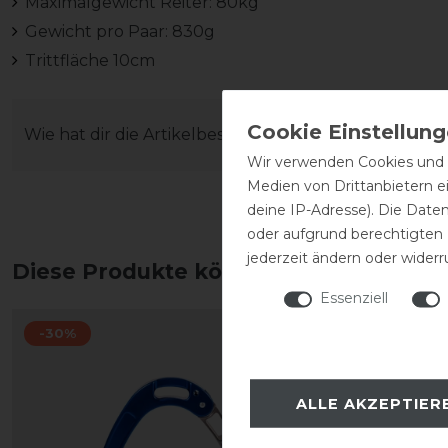
Maximalgewicht Reiter: 80kg
Gewicht pro Paar: 830g
Trittfläche 10cm
Wie hat dir die Artikelbeschreibung gefallen?
Wir verwenden Cookies und ä
Medien von Drittanbietern e
deine IP-Adresse). Die Date
oder aufgrund berechtigten
jederzeit ändern oder widerr
Diese Produkte könnten dich auch int
Essenziell
-30%
-20%
ALLE AKZEPTIER