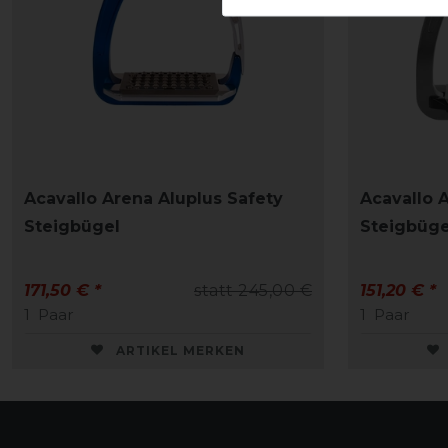
Acavallo Arena Aluplus Safety
Acavallo 
Steigbügel
Steigbüge
171,50 € *
statt 245,00 €
151,20 € *
1
Paar
1
Paar
ARTIKEL MERKEN