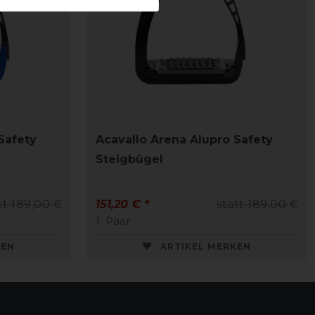
Safety
Acavallo Arena Alupro Safety
Steigbügel
tt 189,00 €
151,20 € *
statt 189,00 €
1
Paar
KEN
ARTIKEL MERKEN