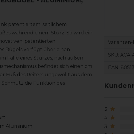
TEIGBÜGEL
- ALUMINIUM,
ank patentiertem, seitlichem
ußes während einem Sturz. So wird ein
ovativen, patentierten
Varianten-
s Bügels verfügt über einen
SKU:
ACA-
m Falle eines Sturzes, nach außen
gsmechanismus befindet sich einen cm
EAN:
8051
 der Fuß des Reiters ungewollt aus dem
r Schmutz die Funktion des
Kundenr
5
ort
4
tem Aluminium
3