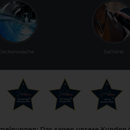
Deckenwäsche
Sattlerei
einungen: Das sagen unsere Kunden 