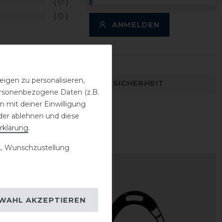
0
0
ANMELDEN
igen zu personalisieren,
DETAILS ZUR PRODUKTSICHERHEIT
personenbezogene Daten (z.B.
 mit deiner Einwilligung
der ablehnen und diese
rklärung
.
 Wunschzustellung
-20%
WAHL AKZEPTIEREN