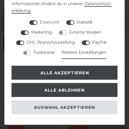
Informationen findest du in unserer
Daten­schutz­
erklärung
.
Melde dich an, um eine Kundenrezension zu
Essenziell
Statistik
verfassen.
Marketing
Externe Medien
DHL Wunschzustellung
PayPal
ANMELDEN
Funktional
Weitere Einstellungen
ALLE AKZEPTIEREN
DETAILS ZUR PRODUKTSICHERHEIT
ALLE ABLEHNEN
Diese Produkte könnten dich auch
AUSWAHL AKZEPTIEREN
interessieren