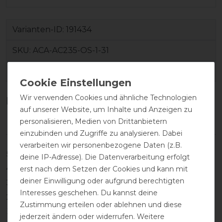
Varianten-ID:
191434
SKU:
ACA-AC235-OS-1-31
EAN:
8059973132654
Wir verwenden Cookies und ähnliche Technologien
Kundenrezensionen
(0)
auf unserer Website, um Inhalte und Anzeigen zu
personalisieren, Medien von Drittanbietern
einzubinden und Zugriffe zu analysieren. Dabei
verarbeiten wir personenbezogene Daten (z.B.
5
0
deine IP-Adresse). Die Datenverarbeitung erfolgt
4
0
erst nach dem Setzen der Cookies und kann mit
deiner Einwilligung oder aufgrund berechtigten
3
0
Interesses geschehen. Du kannst deine
2
0
Zustimmung erteilen oder ablehnen und diese
1
0
jederzeit ändern oder widerrufen. Weitere