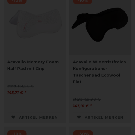
-10%
-10%
Acavallo Memory Foam
Acavallo Widerristfreies
Half Pad mit Grip
Konfigurations-
Taschenpad Ecowool
Flat
statt 161,90 €
145,71 € *
statt 159,90 €
143,91 € *
ARTIKEL MERKEN
ARTIKEL MERKEN
-10%
-30%