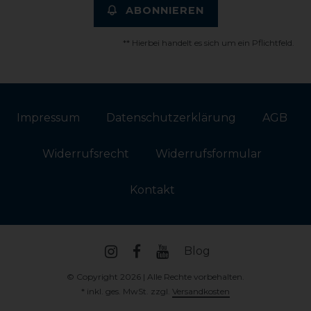
ABONNIEREN
** Hierbei handelt es sich um ein Pflichtfeld.
Impressum
Daten­schutz­erklärung
AGB
Widerrufs­recht
Widerrufs­formular
Kontakt
Blog
© Copyright 2026 | Alle Rechte vorbehalten.
* inkl. ges. MwSt. zzgl.
Versandkosten