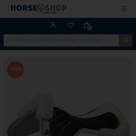
☰
0
-10%