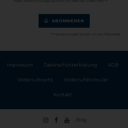
habe. Meine Einwilligung kann ich jederzeit widerrufen.**
ABONNIEREN
** Hierbei handelt es sich um ein Pflichtfeld.
Impressum
Daten­schutz­erklärung
AGB
Widerrufs­recht
Widerrufs­formular
Kontakt
Blog