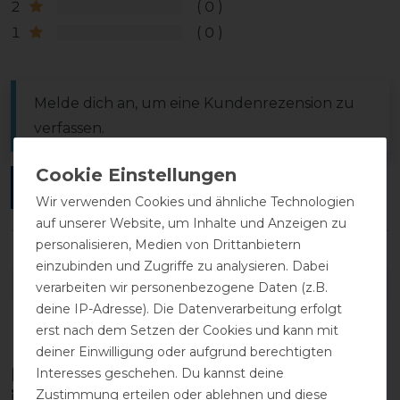
2
0
1
0
Melde dich an, um eine Kundenrezension zu
verfassen.
ANMELDEN
Wir verwenden Cookies und ähnliche Technologien
auf unserer Website, um Inhalte und Anzeigen zu
personalisieren, Medien von Drittanbietern
einzubinden und Zugriffe zu analysieren. Dabei
DETAILS ZUR PRODUKTSICHERHEIT
verarbeiten wir personenbezogene Daten (z.B.
deine IP-Adresse). Die Datenverarbeitung erfolgt
erst nach dem Setzen der Cookies und kann mit
deiner Einwilligung oder aufgrund berechtigten
Diese Produkte könnten dich auch
Interesses geschehen. Du kannst deine
Zustimmung erteilen oder ablehnen und diese
interessieren