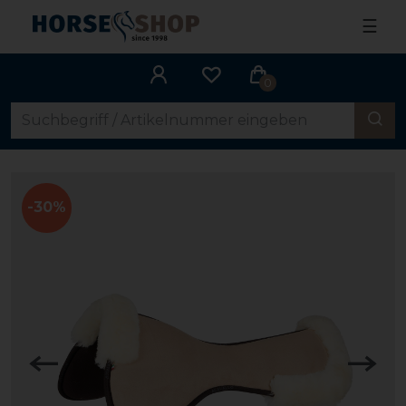
☰
0
-30%