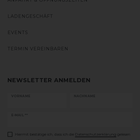
ANFAHRT & ÖFFNUNGSZEITEN
LADENGESCHÄFT
EVENTS
TERMIN VEREINBAREN
NEWSLETTER ANMELDEN
VORNAME
NACHNAME
Newsletter
E-MAIL **
Honig
Hiermit bestätige ich, dass ich die
Daten­schutz­erklärung
gelesen