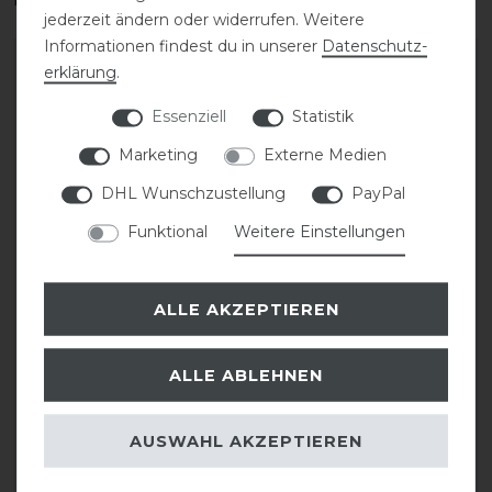
jederzeit ändern oder widerrufen. Weitere
Informationen findest du in unserer
Daten­schutz­
-10%
-10%
erklärung
.
Essenziell
Statistik
Marketing
Externe Medien
DHL Wunschzustellung
PayPal
Funktional
Weitere Einstellungen
Acavallo Widerristfreies
Acavallo Memory Foam
ALLE AKZEPTIEREN
Konfigurations-
Half Pad mit Grip
Taschenpad Ecowool
Double Riser
ALLE ABLEHNEN
statt 161,90 €
145,71 € *
statt 159,90 €
AUSWAHL AKZEPTIEREN
143,91 € *
ARTIKEL MERKEN
ARTIKEL MERKEN