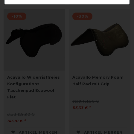
-10%
-30%
Acavallo Widerristfreies
Acavallo Memory Foam
Konfigurations-
Half Pad mit Grip
Taschenpad Ecowool
Flat
statt 161,90 €
113,33 € *
statt 159,90 €
143,91 € *
ARTIKEL MERKEN
ARTIKEL MERKEN