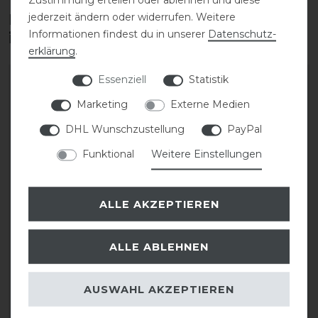
jederzeit ändern oder widerrufen. Weitere
Diese Produkte könnten dich auch
Informationen findest du in unserer
Daten­schutz­
interessieren
erklärung
.
Essenziell
Statistik
-30%
-10%
Marketing
Externe Medien
DHL Wunschzustellung
PayPal
Funktional
Weitere Einstellungen
ALLE AKZEPTIEREN
Acavallo Gel Pad Close
Acavallo CC Gel &
Contact Grip & Memory
Memory Foam Half Pad
ALLE ABLEHNEN
1/2
Lammfell
AUSWAHL AKZEPTIEREN
statt 161,90 €
statt 226,90 €
113,33 € *
204,21 € *