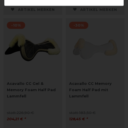
ARTIKEL MERKEN
ARTIKEL MERKEN
-10%
-30%
Acavallo CC Gel &
Acavallo CC Memory
Memory Foam Half Pad
Foam Half Pad mit
Lammfell
Lammfell
statt 226,90 €
statt 183,50 €
204,21 € *
128,45 € *