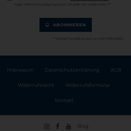
habe. Meine Einwilligung kann ich jederzeit widerrufen.**
ABONNIEREN
** Hierbei handelt es sich um ein Pflichtfeld.
Impressum
Daten­schutz­erklärung
AGB
Widerrufs­recht
Widerrufs­formular
Kontakt
Blog