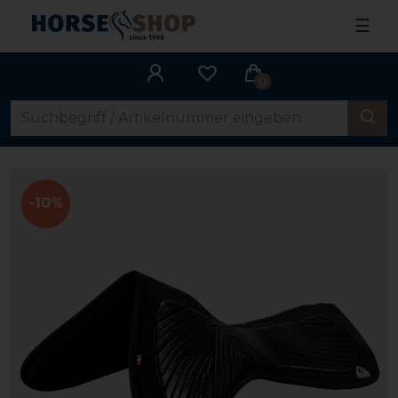
☰
0
-10%