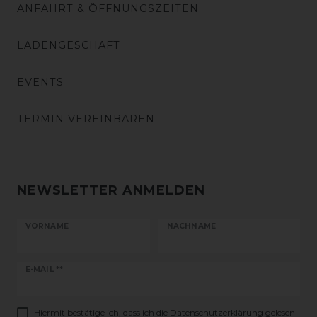
ANFAHRT & ÖFFNUNGSZEITEN
LADENGESCHÄFT
EVENTS
TERMIN VEREINBAREN
NEWSLETTER ANMELDEN
VORNAME
NACHNAME
Newsletter
E-MAIL **
Honig
Hiermit bestätige ich, dass ich die
Daten­schutz­erklärung
gelesen