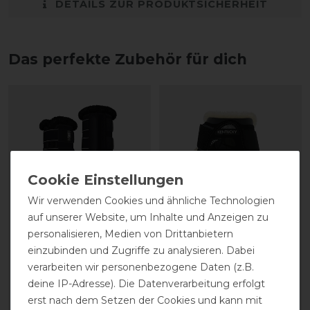
DETAILS ZUR PRODUKTSICHERHEIT
Das perfekte Zubehör für dich
Wir verwenden Cookies und ähnliche Technologien
auf unserer Website, um Inhalte und Anzeigen zu
personalisieren, Medien von Drittanbietern
Mattes Profi
Kentucky Horsewear
einzubinden und Zugriffe zu analysieren. Dabei
Dressurgamaschen
Lammfell Streichkappe
verarbeiten wir personenbezogene Daten (z.B.
hinten
BAMBOO für Jungpferde
deine IP-Adresse). Die Datenverarbeitung erfolgt
erst nach dem Setzen der Cookies und kann mit