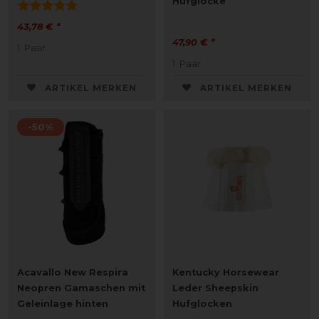
Hufglocke
43,78 € *
47,90 € *
1
Paar
1
Paar
ARTIKEL MERKEN
ARTIKEL MERKEN
-50%
Acavallo New Respira
Kentucky Horsewear
Neopren Gamaschen mit
Leder Sheepskin
Geleinlage hinten
Hufglocken