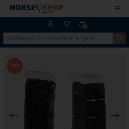
☰
0
-10%