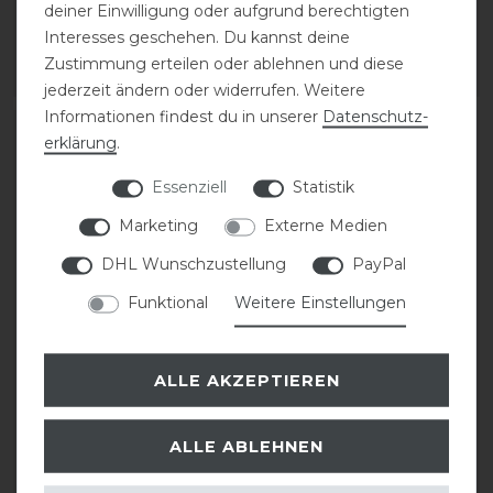
209,90 € *
104,99 € *
deiner Einwilligung oder aufgrund berechtigten
Interesses geschehen. Du kannst deine
1
Paar
1
Paar
Zustimmung erteilen oder ablehnen und diese
ARTIKEL MERKEN
ARTIKEL MERKEN
jederzeit ändern oder widerrufen. Weitere
Informationen findest du in unserer
Daten­schutz­
-30%
erklärung
.
Essenziell
Statistik
Marketing
Externe Medien
DHL Wunschzustellung
PayPal
Funktional
Weitere Einstellungen
Eskadron Basics
Acavallo Gamaschen
ALLE AKZEPTIEREN
Protection Lammfell
Opera Front
Streichkappen
ALLE ABLEHNEN
statt 151,90 €
59,95 € *
106,33 € *