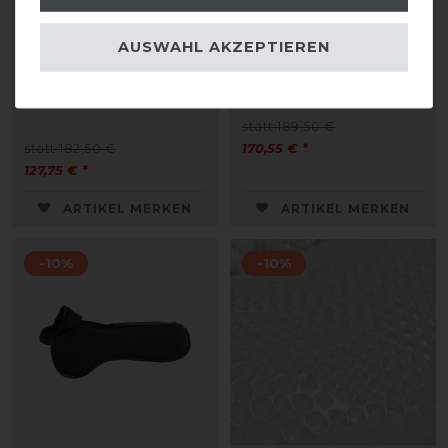
Acavallo Widerristfreies
Acavallo Widerristfrei
Konfigurations-
Hexa Front Riser
AUSWAHL AKZEPTIEREN
Taschenpad
Memory Sattelpad vorne
doppelseitig Filz Front
erhöht
Riser
statt 189,50 €
statt 182,50 €
170,55 € *
127,75 € *
ARTIKEL MERKEN
ARTIKEL MERKEN
-10%
-10%