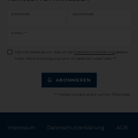
VORNAME
NACHNAME
Newsletter
E-MAIL **
Honig
Hiermit bestätige ich, dass ich die
Daten­schutz­erklärung
gelesen
habe. Meine Einwilligung kann ich jederzeit widerrufen.**
ABONNIEREN
** Hierbei handelt es sich um ein Pflichtfeld.
Impressum
Daten­schutz­erklärung
AGB