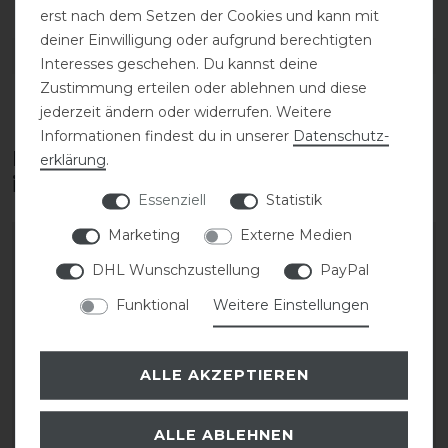
erst nach dem Setzen der Cookies und kann mit
deiner Einwilligung oder aufgrund berechtigten
DETAILS ZUR PRODUKTSICHERHEIT
Interesses geschehen. Du kannst deine
Zustimmung erteilen oder ablehnen und diese
jederzeit ändern oder widerrufen. Weitere
Informationen findest du in unserer
Daten­schutz­
Diese Produkte könnten dich auch
erklärung
.
interessieren
Essenziell
Statistik
Marketing
Externe Medien
-30%
-10%
DHL Wunschzustellung
PayPal
Funktional
Weitere Einstellungen
ALLE AKZEPTIEREN
ALLE ABLEHNEN