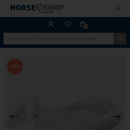
☰
0
-10%