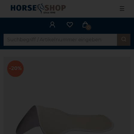
☰
0
-20%