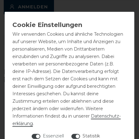
ANMELDEN
Wir verwenden Cookies und ähnliche Technologien
DETAILS ZUR PRODUKTSICHERHEIT
auf unserer Website, um Inhalte und Anzeigen zu
personalisieren, Medien von Drittanbietern
einzubinden und Zugriffe zu analysieren. Dabei
verarbeiten wir personenbezogene Daten (z.B.
Diese Produkte könnten dich auch
deine IP-Adresse). Die Datenverarbeitung erfolgt
erst nach dem Setzen der Cookies und kann mit
interessieren
deiner Einwilligung oder aufgrund berechtigten
Interesses geschehen. Du kannst deine
-10%
-10%
Zustimmung erteilen oder ablehnen und diese
jederzeit ändern oder widerrufen. Weitere
Informationen findest du in unserer
Daten­schutz­
erklärung
.
Essenziell
Statistik