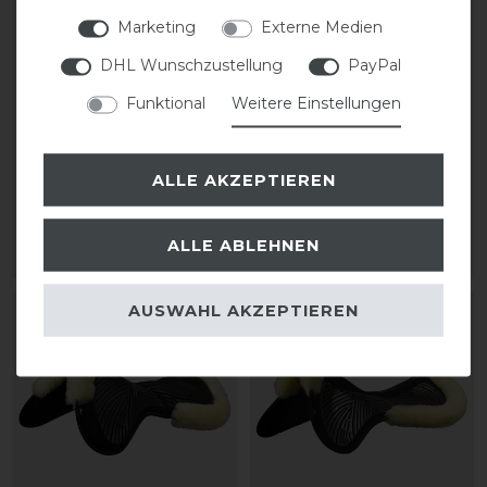
Marketing
Externe Medien
DHL Wunschzustellung
PayPal
Acavallo CC Gel &
Acavallo CC Gel &
Funktional
Weitere Einstellungen
Memory Foam Half Pad
Memory Foam Half Pad
Lammfell
Lammfell
ALLE AKZEPTIEREN
statt 226,90 €
statt 226,90 €
204,21 € *
204,21 € *
ALLE ABLEHNEN
ARTIKEL MERKEN
ARTIKEL MERKEN
AUSWAHL AKZEPTIEREN
-10%
-10%