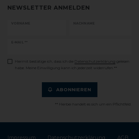
NEWSLETTER ANMELDEN
VORNAME
NACHNAME
Newsletter
E-MAIL **
Honig
Hiermit bestätige ich, dass ich die
Daten­schutz­erklärung
gelesen
habe. Meine Einwilligung kann ich jederzeit widerrufen.**
ABONNIEREN
** Hierbei handelt es sich um ein Pflichtfeld.
Impressum
Daten­schutz­erklärung
AGB