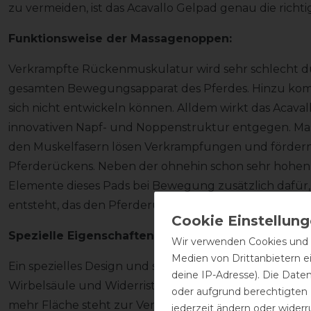
zu vermeiden, ist das Acavallo Gelpad genau die rich
Funktionsweise der Massagenoppen:
Verkrampfte Rückenmuskulatur wird sehr schlecht d
gesamten Bewegungsapparat des Pferdes. Hinzu kom
sich nicht entwickeln können. Alldem wirkt das Acaval
innovativen Napf- und Noppenstruktur entgegen. M
den Muskelfasern lösen Verkrampfungen und fördern
Pferderückens. Neben der ohnehin schon sehr hohen 
Elemente dieses Pads bei Bewegung zusätzlich dafür, 
entsteht, das den Pferderücken schont.
Spezielle Eigenschaften:
Wir verwenden Cookies und ä
Medien von Drittanbietern e
Ein spezielles Design und sehr hohe Materialelastizit
deine IP-Adresse). Die Date
Wirbelsäule und Widerrist. Denn je mehr Auflagefläche
oder aufgrund berechtigten
mehr Fläche steht zur Verfügung, um das Gewicht des
jederzeit ändern oder widerr