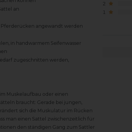
rsachen können
2
attel an
1
em Pferderücken angewandt werden
pülen, in handwarmem Seifenwasser
hen
 Bedarf zugeschnitten werden,
im Muskelaufbau oder einen
ätteln braucht: Gerade bei jungen,
rändert sich die Muskulatur im Rücken
ss man einen Sattel zwischenzeitlich für
tionen den ständigen Gang zum Sattler