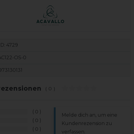
ID:
4729
AC122-OS-0
973130131
ezensionen
(0)
0
Melde dich an, um eine
0
Kundenrezension zu
0
verfassen.