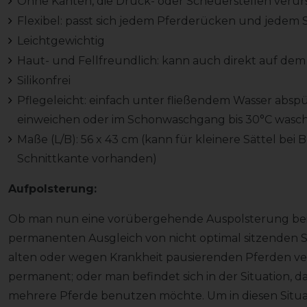
Ohne Kanten, die Druck- oder Scheuerstellen veru
Flexibel: passt sich jedem Pferderücken und jedem S
Leichtgewichtig
Haut- und Fellfreundlich: kann auch direkt auf d
Silikonfrei
Pflegeleicht: einfach unter fließendem Wasser abs
einweichen oder im Schonwaschgang bis 30°C wasc
Maße (L/B): 56 x 43 cm (kann für kleinere Sättel bei
Schnittkante vorhanden)
Aufpolsterung:
Ob man nun eine vorübergehende Auspolsterung be
permanenten Ausgleich von nicht optimal sitzenden S
alten oder wegen Krankheit pausierenden Pferden ve
permanent; oder man befindet sich in der Situation, da
mehrere Pferde benutzen möchte. Um in diesen Situa