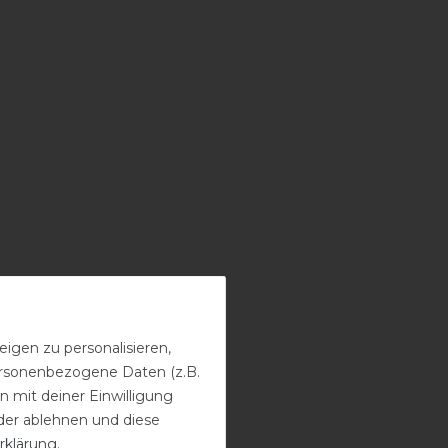
igen zu personalisieren,
personenbezogene Daten (z.B.
 mit deiner Einwilligung
der ablehnen und diese
rklärung
.