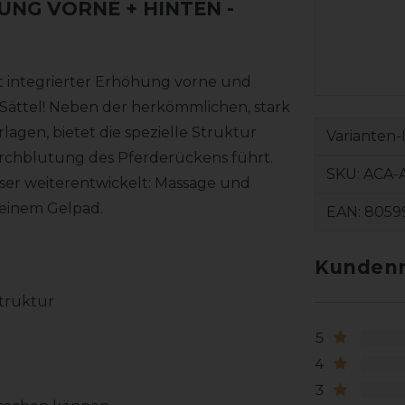
UNG VORNE + HINTEN
-
 integrierter Erhöhung vorne und
r Sättel! Neben der herkömmlichen, stark
agen, bietet die spezielle Struktur
Varianten-
urchblutung des Pferderückens führt.
SKU:
ACA-
iser weiterentwickelt: Massage und
 einem Gelpad.
EAN:
8059
Kundenr
truktur
5
4
3