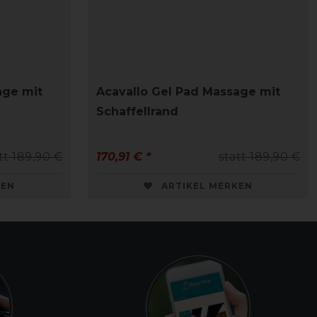
age mit
Acavallo Gel Pad Massage mit
Schaffellrand
tt 189,90 €
170,91 € *
statt 189,90 €
KEN
ARTIKEL MERKEN