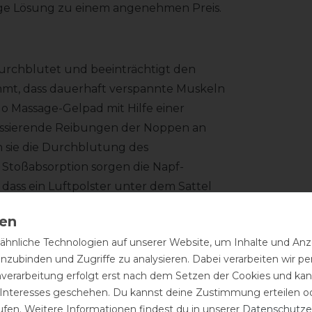
tige Lösung zu einem angenehmen Preis.
urchblutet und beeinträchtigt den
mt, dass dauerhaft verspannte Muskeln
lo Massage-Gelpad mit Hilfe einer
assierende Reibungen der Noppen an
 sie die Durchblutung des
Stoßabsorption sorgen die Napf-
dass ein Luftpolster unter dem Sattel
hnliche Technologien auf unserer Website, um Inhalte und Anze
inzubinden und Zugriffe zu analysieren. Dabei verarbeiten wir 
ät sorgen für anatomische Anpassung an
nverarbeitung erfolgt erst nach dem Setzen der Cookies und kann
 eine Sattelunterlage besitzt, desto
 Interesses geschehen. Du kannst deine Zustimmung erteilen o
 Sattels samt Reiter gleichmäßig zu
ufen. Weitere Informationen findest du in unserer
Daten­schutz­e