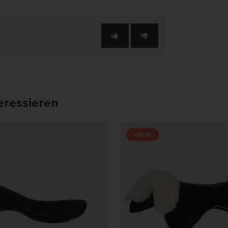
eressieren
-10%