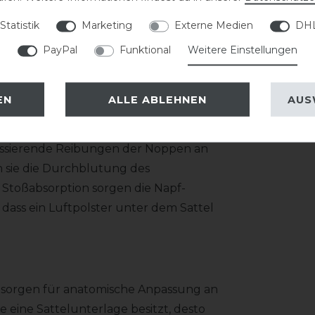
tionen den ständigen Gang zum Sattler
Statistik
Marketing
Externe Medien
DHL
tige Lösung zu einem angenehmen Preis.
PayPal
Funktional
Weitere Einstellungen
urchblutet und beeinträchtigt den
EN
ALLE ABLEHNEN
AUS
mt, dass dauerhaft verspannte Muskeln
lo Massage-Gelpad mit Hilfe einer
assierende Reibungen der Noppen an
 sie die Durchblutung des
Stoßabsorption sorgen die Napf-
dass ein Luftpolster unter dem Sattel
ät sorgen für anatomische Anpassung an
 eine Sattelunterlage besitzt, desto