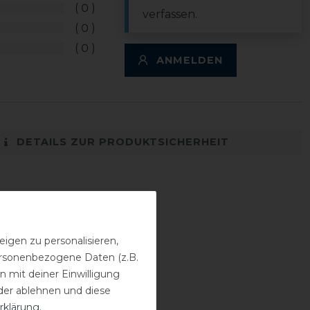
0
verfassen.
0
0
ANMELDEN
DETAILS ZUR PRODUKTSICHERHEIT
igen zu personalisieren,
personenbezogene Daten (z.B.
 mit deiner Einwilligung
der ablehnen und diese
rklärung
.