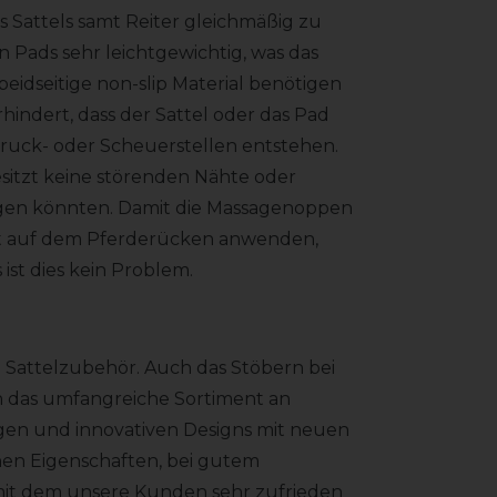
 Sattels samt Reiter gleichmäßig zu
n Pads sehr leichtgewichtig, was das
eidseitige non-slip Material benötigen
hindert, dass der Sattel oder das Pad
uck- oder Scheuerstellen entstehen.
esitzt keine störenden Nähte oder
ugen könnten. Damit die Massagenoppen
kt auf dem Pferderücken anwenden,
 ist dies kein Problem.
h Sattelzubehör. Auch das Stöbern bei
nn das umfangreiche Sortiment an
gen und innovativen Designs mit neuen
hen Eigenschaften, bei gutem
, mit dem unsere Kunden sehr zufrieden