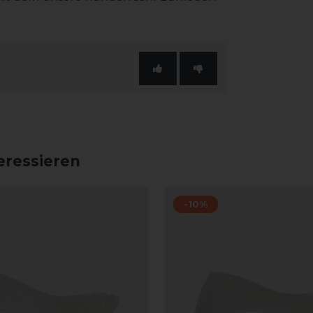
eressieren
-10%