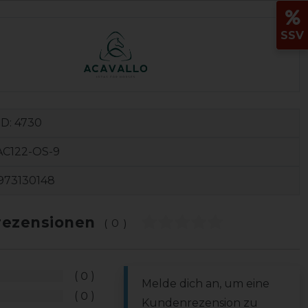
SSV
ID:
4730
AC122-OS-9
973130148
ezensionen
(0)
0
Melde dich an, um eine
0
Kundenrezension zu