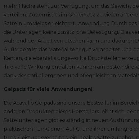
mehr Fläche steht zur Verfügung, um das Gewicht des
verteilen. Zudem ist es im Gegensatz zu vielen andere
Satteln um vieles erleichtert. Anwendung Durch das b
die Unterlagen keine zusätzliche Befestigung. Dies ver
während der Arbeit verrutschen kann und dadurch Dr
Außerdem ist das Material sehr gut verarbeitet und b
Kanten, die ebenfalls ungewollte Druckstellen erze
ihre volle Wirkung entfalten können am besten dire
dank des anti-allergenen und pflegeleichten Materials
Gelpads für viele Anwendungen!
Die Acavallo Gelpads sind unsere Bestseller im Bereic
anderen Produkten dieses Herstellers lohnt sich, de
Sattelunterlagen gibt es ständig in neuen Ausführun
praktischen Funktionen. Auf Grund ihrer umfangreic
Preis-/Leistungsverhältnis, ein ideales Sattelzubehör