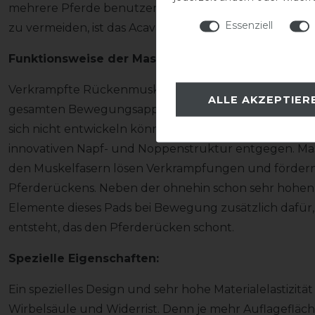
mehrere Pferde benutzen möchte. Um in diesen Situa
Essenziell
zu vermeiden, ist das Acavallo Gelpad genau die rich
Funktionsweise der Massagenoppen:
Verkrampfte Rückenmuskulatur wird sehr schlecht d
ALLE AKZEPTIER
gesamten Bewegungsapparat des Pferdes. Hinzu kom
sich nicht entwickeln können. Alldem wirkt das Acaval
innovativen Napf- und Noppenstruktur entgegen. M
den Muskelfasern lösen Verkrampfungen und fördern
Pferderückens. Neben der ohnehin schon sehr hohen 
Elemente dieses Pads bei Bewegung zusätzlich dafür, 
entsteht, das den Pferderücken schont.
Spezielle Eigenschaften:
Ein spezielles Design und sehr hohe Materialelastizit
Wirbelsäule und Widerrist. Denn je mehr Auflagefläche