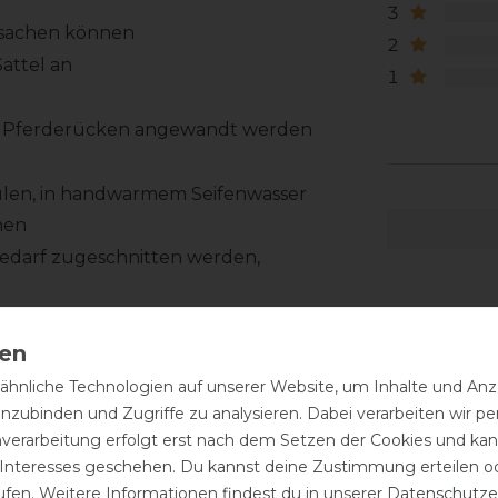
3
rsachen können
2
attel an
1
em Pferderücken angewandt werden
pülen, in handwarmem Seifenwasser
hen
 Bedarf zugeschnitten werden,
im Muskelaufbau oder einen
hnliche Technologien auf unserer Website, um Inhalte und Anze
inzubinden und Zugriffe zu analysieren. Dabei verarbeiten wir 
ätteln braucht: Gerade bei jungen,
nverarbeitung erfolgt erst nach dem Setzen der Cookies und kann
rändert sich die Muskulatur im Rücken
 Interesses geschehen. Du kannst deine Zustimmung erteilen o
ss man einen Sattel zwischenzeitlich für
ufen. Weitere Informationen findest du in unserer
Daten­schutz­e