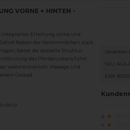
UNG VORNE + HINTEN
-
 integrierter Erhöhung vorne und
r Sättel! Neben der herkömmlichen, stark
agen, bietet die spezielle Struktur
Varianten-
urchblutung des Pferderückens führt.
SKU:
ACA-
iser weiterentwickelt: Massage und
 einem Gelpad.
EAN:
8059
Kundenr
truktur
5
4