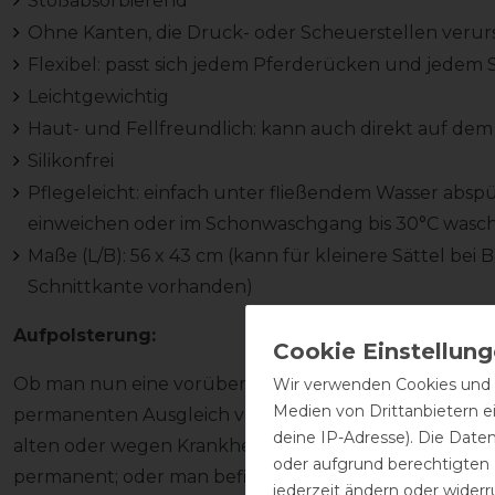
Stoßabsorbierend
Ohne Kanten, die Druck- oder Scheuerstellen veru
Flexibel: passt sich jedem Pferderücken und jedem S
Leichtgewichtig
Haut- und Fellfreundlich: kann auch direkt auf d
Silikonfrei
Pflegeleicht: einfach unter fließendem Wasser abs
einweichen oder im Schonwaschgang bis 30°C wasc
Maße (L/B): 56 x 43 cm (kann für kleinere Sättel bei
Schnittkante vorhanden)
Aufpolsterung:
Ob man nun eine vorübergehende Auspolsterung be
Wir verwenden Cookies und ä
Medien von Drittanbietern e
permanenten Ausgleich von nicht optimal sitzenden S
deine IP-Adresse). Die Date
alten oder wegen Krankheit pausierenden Pferden ve
oder aufgrund berechtigten
permanent; oder man befindet sich in der Situation, da
jederzeit ändern oder widerr