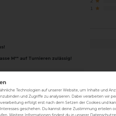
2
1
us!
asse M** auf Turnieren zulässig!
hnliche Technologien auf unserer Website, um Inhalte und Anze
inzubinden und Zugriffe zu analysieren. Dabei verarbeiten wir 
nverarbeitung erfolgt erst nach dem Setzen der Cookies und kann
 Interesses geschehen. Du kannst deine Zustimmung erteilen o
ufen. Weitere Informationen findest du in unserer
Daten­schutz­e