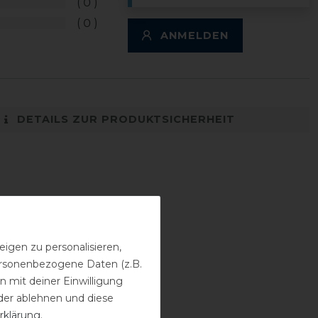
0
0
ANMELDEN
DETAILS ZUR PRODUKTSICHERHEIT
igen zu personalisieren,
personenbezogene Daten (z.B.
 mit deiner Einwilligung
der ablehnen und diese
rklärung
.