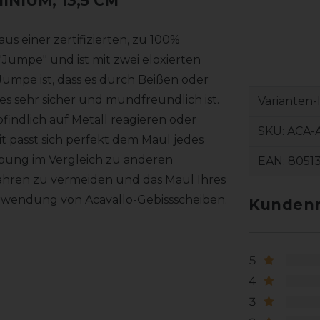
INIUM, 13,5 CM
us einer zertifizierten, zu 100%
umpe" und ist mit zwei eloxierten
umpe ist, dass es durch Beißen oder
s sehr sicher und mundfreundlich ist.
Varianten-
findlich auf Metall reagieren oder
SKU:
ACA-
it passt sich perfekt dem Maul jedes
ibung im Vergleich zu anderen
EAN:
8051
ahren zu vermeiden und das Maul Ihres
erwendung von Acavallo-Gebissscheiben.
Kundenr
5
4
3