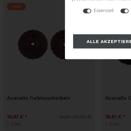
-10%
-10%
Essenziell
ALLE AKZEPTIER
Acavallo Gebissscheiben
Acavallo 
18,81 € *
statt 20,90 €
18,81 € *
1
Paar
1
Paar