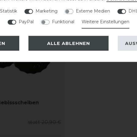
Statistik
Marketing
Externe Medien
DHL
PayPal
Funktional
Weitere Einstellungen
EN
ALLE ABLEHNEN
AUS
Gebissscheiben
statt 20,90 €