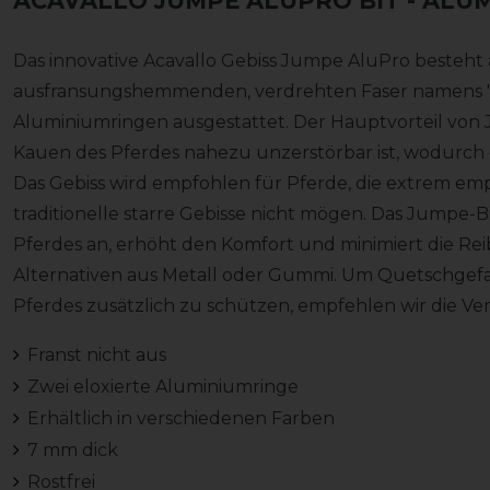
ACAVALLO JUMPE ALUPRO BIT
- ALUM
Das innovative Acavallo Gebiss Jumpe AluPro besteht a
ausfransungshemmenden, verdrehten Faser namens "J
Aluminiumringen ausgestattet. Der Hauptvorteil von J
Kauen des Pferdes nahezu unzerstörbar ist, wodurch e
Das Gebiss wird empfohlen für Pferde, die extrem emp
traditionelle starre Gebisse nicht mögen. Das Jumpe-B
Pferdes an, erhöht den Komfort und minimiert die Re
Alternativen aus Metall oder Gummi. Um Quetschgef
Pferdes zusätzlich zu schützen, empfehlen wir die V
Franst nicht aus
Zwei eloxierte Aluminiumringe
Erhältlich in verschiedenen Farben
7 mm dick
Rostfrei