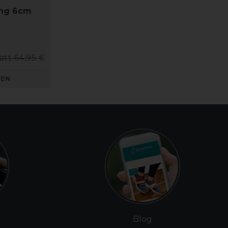
ing 6cm
att 64,95 €
KEN
Blog