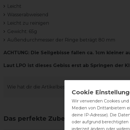
Leicht
Wasserabweisend
Leicht zu reinigen
Gewicht: 65g
Außendurchmesser der Ringe beträgt 80 mm
ACHTUNG: Die Seilgebisse fallen ca. 1cm kleiner a
Laut LPO ist dieses Gebiss erst ab Springen der Kl
Wie hat dir die Artikelbeschreibung gefallen?
Wir verwenden Cookies und ä
Medien von Drittanbietern e
deine IP-Adresse). Die Date
Das perfekte Zubehör für dich
oder aufgrund berechtigten
jederzeit ändern oder widerr