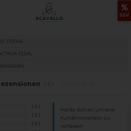
SSV
ID:
170054
AC790A-13,5AL
360406584
ezensionen
(0)
0
Melde dich an, um eine
0
Kundenrezension zu
0
verfassen.