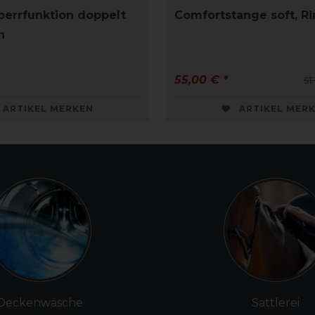
errfunktion doppelt
Comfortstange soft, R
n
55,00 € *
st
ARTIKEL MERKEN
ARTIKEL MER
Deckenwäsche
Sattlerei