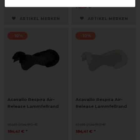
76,50 € *
ARTIKEL MERKEN
ARTIKEL MERKEN
-10%
-10%
Acavallo Respira Air-
Acavallo Respira Air-
Release Lammfellrand
Release Lammfellrand
statt 204,90 €
statt 204,90 €
184,41 € *
184,41 € *