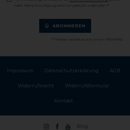
habe. Meine Einwilligung kann ich jederzeit widerrufen.**
ABONNIEREN
** Hierbei handelt es sich um ein Pflichtfeld.
Impressum
Daten­schutz­erklärung
AGB
Widerrufs­recht
Widerrufs­formular
Kontakt
Blog