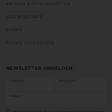
ANFAHRT & ÖFFNUNGSZEITEN
LADENGESCHÄFT
EVENTS
TERMIN VEREINBAREN
NEWSLETTER ANMELDEN
VORNAME
NACHNAME
Newsletter
E-MAIL **
Honig
Hiermit bestätige ich, dass ich die
Daten­schutz­erklärung
gelesen