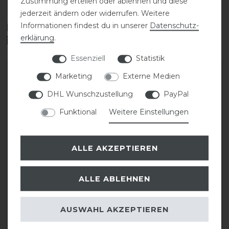
Zustimmung erteilen oder ablehnen und diese
jederzeit ändern oder widerrufen. Weitere
Informationen findest du in unserer
Daten­schutz­
Diese Produkte könnten dich auch
erklärung
.
interessieren
Essenziell
Statistik
-10%
-10%
Marketing
Externe Medien
DHL Wunschzustellung
PayPal
Funktional
Weitere Einstellungen
ALLE AKZEPTIEREN
Acavallo Respira Air
Acavallo Respira Air
ALLE ABLEHNEN
Release Soft Gel Pad
Release Soft Gel Back
Riser
AUSWAHL AKZEPTIEREN
statt 74,00 €
66,60 € *
statt 85,00 €