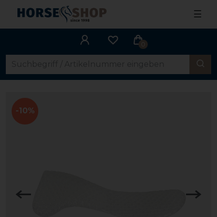
☰
0
-10%