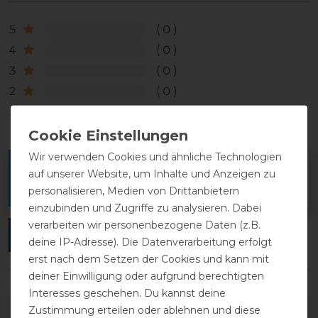
5
0
4
0
3
0
2
0
1
0
Wir verwenden Cookies und ähnliche Technologien
Melde dich an, um eine Kundenrezension zu
auf unserer Website, um Inhalte und Anzeigen zu
verfassen.
personalisieren, Medien von Drittanbietern
einzubinden und Zugriffe zu analysieren. Dabei
verarbeiten wir personenbezogene Daten (z.B.
ANMELDEN
deine IP-Adresse). Die Datenverarbeitung erfolgt
erst nach dem Setzen der Cookies und kann mit
deiner Einwilligung oder aufgrund berechtigten
Interesses geschehen. Du kannst deine
Zustimmung erteilen oder ablehnen und diese
DETAILS ZUR PRODUKTSICHERHEIT