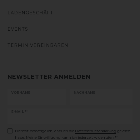
LADENGESCHÄFT
EVENTS
TERMIN VEREINBAREN
NEWSLETTER ANMELDEN
VORNAME
NACHNAME
Newsletter
E-MAIL **
Honig
Hiermit bestätige ich, dass ich die
Daten­schutz­erklärung
gelesen
habe. Meine Einwilligung kann ich jederzeit widerrufen.**