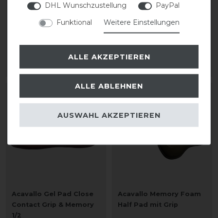
DHL Wunschzustellung
PayPal
Back Riser
Back Riser
Funktional
Weitere Einstellungen
statt 159,90 €
statt 159,90 €
139,00 € *
139,00 € *
ALLE AKZEPTIEREN
ARTIKEL MERKEN
ARTIKEL MERKEN
ALLE ABLEHNEN
-30%
-30%
AUSWAHL AKZEPTIEREN
Acavallo Gel Pad Close
Acavallo Memory Foam
Contact Grip & Memory
Half Pad mit Grip
1/2