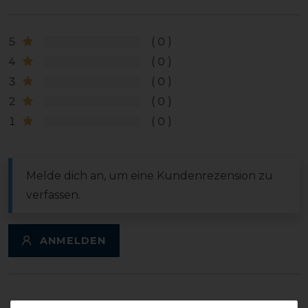
5
0
4
0
3
0
2
0
1
0
Melde dich an, um eine Kundenrezension zu
verfassen.
ANMELDEN