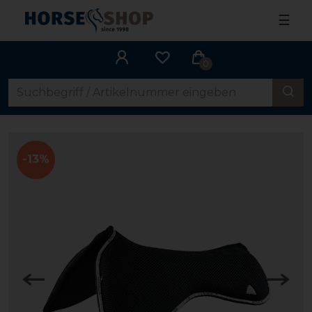
☰
0
-13%