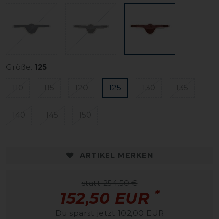
Größe:
125
110
115
120
125
130
135
140
145
150
ARTIKEL MERKEN
statt 254,50 €
*
152,50 EUR
Du sparst jetzt 102,00 EUR