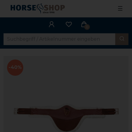
☰
0
-40%