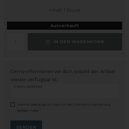
Inhalt
1
Stück
Ausverkauft
IN DEN WARENKORB
Gerne informieren wir dich, sobald der Artikel
wieder verfügbar ist.
E-MAIL-ADRESSE
Hiermit bestätige ich, dass ich die
Daten­schutz­erklärung
*
gelesen habe.
SENDEN