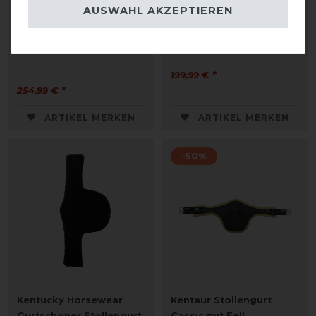
AUSWAHL AKZEPTIEREN
Kentucky Horsewear
Kentucky Horsewear
Stollengurt mit
Stollengurt anatomisch
Lammfellimitat
199,99 € *
254,99 € *
ARTIKEL MERKEN
ARTIKEL MERKEN
-50%
Kentucky Horsewear
Kentaur Stollengurt
Gurtschoner Stollengurt
Cassis mit Fell