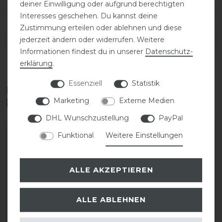
deiner Einwilligung oder aufgrund berechtigten
Interesses geschehen. Du kannst deine
Zustimmung erteilen oder ablehnen und diese
jederzeit ändern oder widerrufen. Weitere
DETAILS ZUR PRODUKTSICHERHEIT
Informationen findest du in unserer
Daten­schutz­
erklärung
.
Essenziell
Statistik
Diese Produkte könnten dich auch
Marketing
Externe Medien
interessieren
DHL Wunschzustellung
PayPal
Funktional
Weitere Einstellungen
ALLE AKZEPTIEREN
ALLE ABLEHNEN